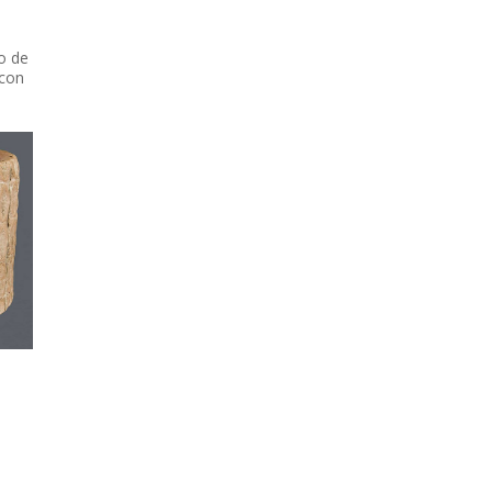
o de
 con