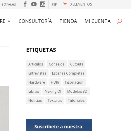
lective.es
0 ELEMENTOS
ESP
RE
CONSULTORÍA
TIENDA
MI CUENTA
ETIQUETAS
Articulos
Consejos
Cutouts
Entrevistas
Escenas Completas
Hardware
HDRi
Inspiración
Libros
Making Of
Modelos 3D
Noticias
Texturas
Tutoriales