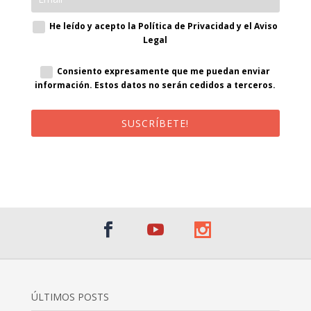
He leído y acepto la Política de Privacidad y el Aviso
Legal
Consiento expresamente que me puedan enviar
información. Estos datos no serán cedidos a terceros.
SUSCRÍBETE!
¡Al suscribirte recibirás un correo de bienvenida con un código
promocional!
ÚLTIMOS POSTS