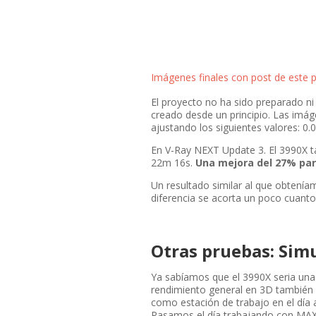
Imágenes finales con post de este
El proyecto no ha sido preparado ni
creado desde un principio. Las imá
ajustando los siguientes valores: 0
En V-Ray NEXT Update 3. El 3990X t
22m 16s.
Una mejora del 27% par
Un resultado similar al que obtenía
diferencia se acorta un poco cuant
Otras pruebas: Simu
Ya sabíamos que el 3990X seria una
rendimiento general en 3D también
como estación de trabajo en el día 
Pasamos el día trabajando con MAX