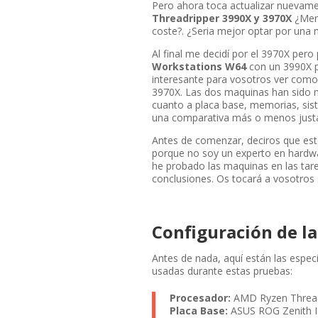
Pero ahora toca actualizar nuevame
Threadripper 3990X y 3970X
¿Mere
coste?. ¿Seria mejor optar por una
Al final me decidí por el 3970X per
Workstations W64
con un 3990X p
interesante para vosotros ver como
3970X. Las dos maquinas han sido 
cuanto a placa base, memorias, sis
una comparativa más o menos just
Antes de comenzar, deciros que est
porque no soy un experto en hardw
he probado las maquinas en las tare
conclusiones. Os tocará a vosotros 
Configuración de l
Antes de nada, aquí están las especi
usadas durante estas pruebas:
Procesador:
AMD Ryzen Thread
Placa Base:
ASUS ROG Zenith I