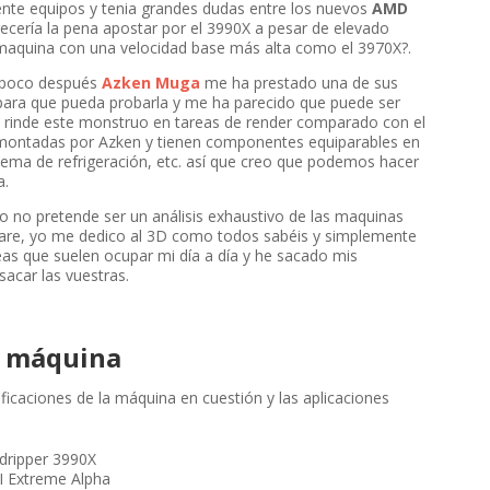
nte equipos y tenia grandes dudas entre los nuevos
AMD
cería la pena apostar por el 3990X a pesar de elevado
 maquina con una velocidad base más alta como el 3970X?.
o poco después
Azken Muga
me ha prestado una de sus
ara que pueda probarla y me ha parecido que puede ser
 rinde este monstruo en tareas de render comparado con el
montadas por Azken y tienen componentes equiparables en
tema de refrigeración, etc. así que creo que podemos hacer
a.
o no pretende ser un análisis exhaustivo de las maquinas
are, yo me dedico al 3D como todos sabéis y simplemente
as que suelen ocupar mi día a día y he sacado mis
sacar las vuestras.
a máquina
ficaciones de la máquina en cuestión y las aplicaciones
ripper 3990X
I Extreme Alpha