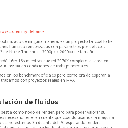
 proyecto en my Behance
 optimizado de ninguna manera, es un proyecto tal cual lo he
genes han sido renderizadas con parámetros por defecto,
.02 de Noise Threshold, 3000px x 2000px de tamaño.
ardó 16m 16s mientras que mi 3970X completo la tarea en
a el 3990X
en condiciones de trabajo normales.
mos en los benchmark oficiales pero como era de esperar la
o trabamos con proyectos reales en MAX.
lación de fluidos
 bestia como nodo de render, pero para poder valorar su
 es necesario tener en cuenta que cuando usamos la maquina
a día no estamos 8h delante del PC esperando renders.
, abriendo carpetas, haciendo otras tareas que normalmente