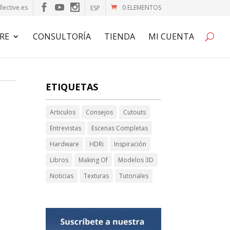
lective.es
0 ELEMENTOS
ESP
RE
CONSULTORÍA
TIENDA
MI CUENTA
ETIQUETAS
Articulos
Consejos
Cutouts
Entrevistas
Escenas Completas
Hardware
HDRi
Inspiración
Libros
Making Of
Modelos 3D
Noticias
Texturas
Tutoriales