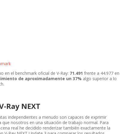
hmark
 en el benchmark oficial de V-Ray:
71.491
frente a 44.977 en
dimiento de aproximadamente un 37%
algo superior a lo
h.
 V-Ray NEXT
tas independientes a menudo son capaces de exprimir
 que nosotros en una situación de trabajo normal. Para
cena real he decidido renderizar también exactamente la
n V-Ray NEXT Update 3 para comparar los resultados.