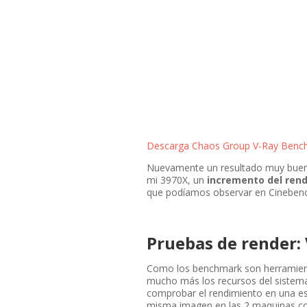
Descarga Chaos Group V-Ray Benc
Nuevamente un resultado muy bueno
mi 3970X, un
incremento del ren
que podíamos observar en Cinebenc
Pruebas de render:
Como los benchmark son herramien
mucho más los recursos del sistema
comprobar el rendimiento en una es
misma imagen en las 2 maquinas co