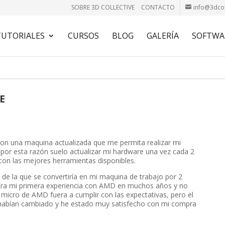
SOBRE 3D COLLECTIVE
CONTACTO
info@3dcol
TUTORIALES
CURSOS
BLOG
GALERÍA
SOFTWA
E
on una maquina actualizada que me permita realizar mi
 por esta razón suelo actualizar mi hardware una vez cada 2
con las mejores herramientas disponibles.
 de la que se convertiría en mi maquina de trabajo por 2
Era mi primera experiencia con AMD en muchos años y no
micro de AMD fuera a cumplir con las expectativas, pero el
abían cambiado y he estado muy satisfecho con mi compra