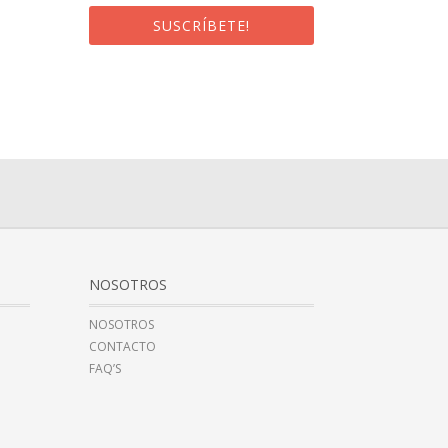
SUSCRÍBETE!
¡Al suscribirte recibirás un correo de
bienvenida con un código
promocional!
NOSOTROS
NOSOTROS
CONTACTO
FAQ’S