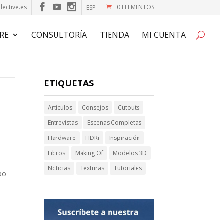
lective.es
0 ELEMENTOS
ESP
RE
CONSULTORÍA
TIENDA
MI CUENTA
ETIQUETAS
Articulos
Consejos
Cutouts
Entrevistas
Escenas Completas
Hardware
HDRi
Inspiración
Libros
Making Of
Modelos 3D
Noticias
Texturas
Tutoriales
po