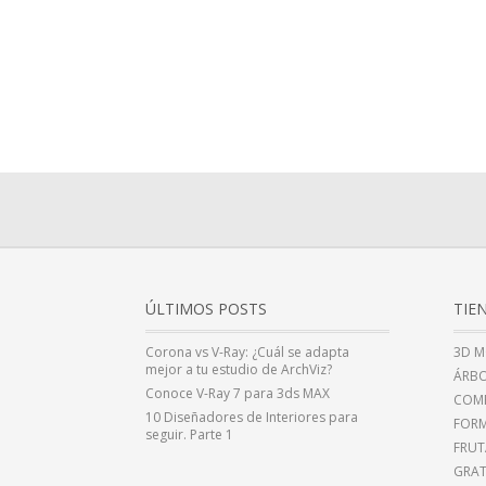
ÚLTIMOS POSTS
TIE
Corona vs V-Ray: ¿Cuál se adapta
3D M
mejor a tu estudio de ArchViz?
ÁRBO
Conoce V-Ray 7 para 3ds MAX
COMP
10 Diseñadores de Interiores para
FOR
seguir. Parte 1
FRUT
GRAT