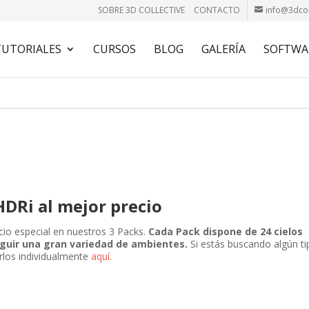
SOBRE 3D COLLECTIVE
CONTACTO
info@3dcol
TUTORIALES
CURSOS
BLOG
GALERÍA
SOFTWA
HDRi al mejor precio
io especial en nuestros 3 Packs.
Cada Pack dispone de 24 cielos
uir una gran variedad de ambientes.
Si estás buscando algún ti
rlos individualmente
aquí.