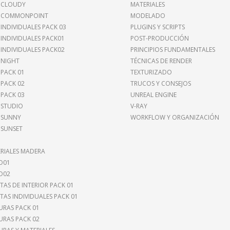
 CLOUDY
MATERIALES
I COMMONPOINT
MODELADO
 INDIVIDUALES PACK 03
PLUGINS Y SCRIPTS
 INDIVIDUALES PACK01
POST-PRODUCCIÓN
 INDIVIDUALES PACK02
PRINCIPIOS FUNDAMENTALES
 NIGHT
TÉCNICAS DE RENDER
 PACK 01
TEXTURIZADO
 PACK 02
TRUCOS Y CONSEJOS
 PACK 03
UNREAL ENGINE
 STUDIO
V-RAY
 SUNNY
WORKFLOW Y ORGANIZACIÓN
 SUNSET
RIALES MADERA
O01
O02
TAS DE INTERIOR PACK 01
TAS INDIVIDUALES PACK 01
URAS PACK 01
URAS PACK 02