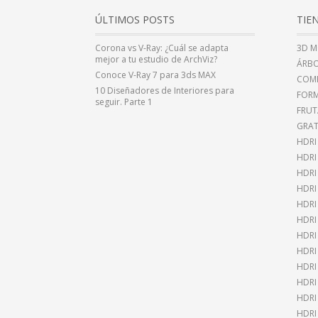
ÚLTIMOS POSTS
TIE
Corona vs V-Ray: ¿Cuál se adapta
3D M
mejor a tu estudio de ArchViz?
ÁRBO
Conoce V-Ray 7 para 3ds MAX
COMP
10 Diseñadores de Interiores para
FOR
seguir. Parte 1
FRUT
GRAT
HDRI
HDR
HDRI
HDRI
HDRI
HDRI
HDRI
HDRI
HDRI
HDRI
HDRI
HDRI