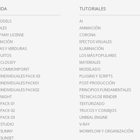
NDA
TUTORIALES
ODELS
AI
LES
ANIMACIÓN
ANY LICENSE
CORONA
MACIÓN
EFECTOS VISUALES
AS Y VERDURAS
ILUMINACIÓN
UITOS
LOS MÁS POPULARES
 CLOUDY
MATERIALES
I COMMONPOINT
MODELADO
 INDIVIDUALES PACK 03
PLUGINS Y SCRIPTS
 INDIVIDUALES PACK01
POST-PRODUCCIÓN
 INDIVIDUALES PACK02
PRINCIPIOS FUNDAMENTALES
 NIGHT
TÉCNICAS DE RENDER
 PACK 01
TEXTURIZADO
 PACK 02
TRUCOS Y CONSEJOS
 PACK 03
UNREAL ENGINE
 STUDIO
V-RAY
 SUNNY
WORKFLOW Y ORGANIZACIÓN
 SUNSET