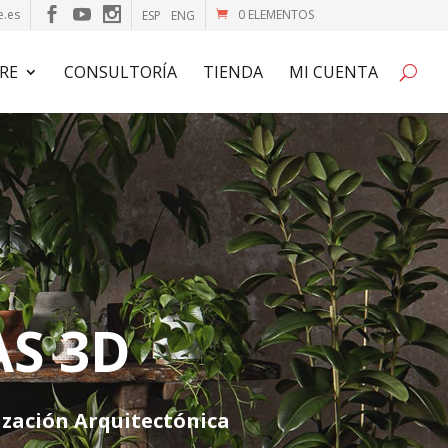
e.es
0 ELEMENTOS
ESP
ENG
RE
CONSULTORÍA
TIENDA
MI CUENTA
S 3D
ización
Arquitectónica