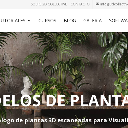
SOBRE 3D COLLECTIVE
CONTACTO
info@3dcollectiv
TUTORIALES
CURSOS
BLOG
GALERÍA
SOFTWA
ELOS DE PLANTA
álogo de plantas 3D escaneadas para
Visual