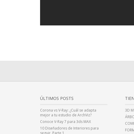
ÚLTIMOS POSTS
TIE
Corona vs V-Ray: ¿Cuál se adapta
3D M
mejor a tu estudio de ArchViz?
ÁRBO
Conoce V-Ray 7 para 3ds MAX
COMP
10 Diseñadores de Interiores para
FOR
seguir. Parte 1