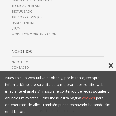
PRINCIPIOS FUNDAMENTALES
TÉCNICAS DE RENDER
TEXTURIZADO
TRUCOS Y CONSEJOS
UNREAL ENGINE
V-RAY
WORKFLOW Y ORGANIZACIÓN
NOSOTROS
NOSOTROS
CONTACTO
FAQ’S
Nuestro sitio web utiliza cookies y, por lo tanto, recopila
información sobre su visita para mejorar nuestro sitio web
(mediante el análisis), mostrarle contenido de redes sociales y
AVISO LEGAL
anuncios relevantes. Consulte nuestra página
cookies
para
TÉRMINOS Y CONDICIONES
obtener más detalles. También puede rechazarlo haciendo clic
POLÍTICAS DE PRIVACIDAD
POLÍTICAS DE COOKIES
en el botón.