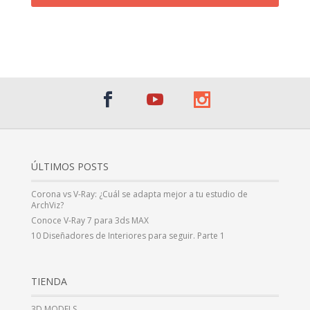
¡Al suscribirte recibirás un correo de bienvenida con un código
promocional!
ÚLTIMOS POSTS
Corona vs V-Ray: ¿Cuál se adapta mejor a tu estudio de
ArchViz?
Conoce V-Ray 7 para 3ds MAX
10 Diseñadores de Interiores para seguir. Parte 1
TIENDA
3D MODELS