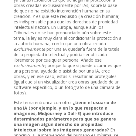
obras creadas exclusivamente por IAs, sobre la base
de que no ha existido intervención humana en su
creación. Y es que este requisito (la creación humana)
es indispensable para que los derechos de propiedad
intelectual nazcan. En Europa, aunque aún los
Tribunales no se han pronunciado aún sobre este
tema, la ley es muy clara al condicionar la protección a
la autoría humana, con lo que una obra creada
exclusivamente
por una IA quedaría fuera de la tutela
de la propiedad intelectual y podría ser utilizada
libremente por cualquier persona. Añado ese
exclusivamente
, porque lo que sí puede ocurrir es que
una persona, ayudada o asistida por una IA, cree
obras, y en ese caso, estas sí resultarían protegibles
(igual que si un visualizador crea obras ayudado de un
software específico, o un fotógrafo de una cámara de
fotos).
Este tema entronca con otro:
¿tiene el usuario de
una IA (por ejemplo, y en lo que respecta a
imágenes, Midjourney o Dall-E) que introduce
determinados parámetros para que se genere
una imagen algún derecho de propiedad
intelectual sobre las imágenes generadas?
En
principio, si la intervención del humano es mínima, se