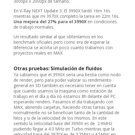
3000px x 2000px de tamaño.
En V-Ray NEXT Update 3. El 3990X tardó 16m 16s
mientras que mi 3970X completo la tarea en 22m 16s.
Una mejora del 27% para el 3990X
en condiciones
de trabajo normales.
Un resultado similar al que obteníamos en los
benchmark oficiales pero como era de esperar la
diferencia se acorta un poco cuanto trabamos con
proyectos reales en MAX.
Otras pruebas: Simulación de fluidos
Ya sabíamos que el 3990X seria una bestia como nodo
de render, pero para poder valorar su rendimiento
general en 3D también es necesario tener en cuenta
que cuando usamos la maquina como estación de
trabajo en el día a día no estamos 8h delante del PC
esperando renders. Pasamos el día trabajando con
MAX, abriendo carpetas, haciendo otras tareas que
normalmente no se benefician tanto de la cantidad de
hilos y si de la velocidad de los mismos. En este
sentido la Velocidad base del 3990X es de 2.9MHz
pudiendo llegar a 4.3 MHz en Turbo mientras que la
velocidad base del 3970X es de 3.7MHz y 4.5MHz en