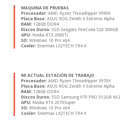
MAQUINA DE PRUEBAS
Procesador:
AMD Ryzen Threadripper 3990X
Placa Base:
ASUS ROG Zenith II Extreme Alpha
RAM:
128Gb DDR4
Discos Duros:
SSD Seagate FireCuda 520 500GB
GPU:
Nvidia RTX 2080Ti
SO:
WIndows 10 Pro x64
Cooler:
Enermax LIQTECH TR4 II
MI ACTUAL ESTACIÓN DE TRABAJO
Procesador:
AMD Ryzen Threadripper 3970X
Placa Base:
ASUS ROG Zenith II Extreme Alpha
RAM:
128Gb DDR4
Discos Duros:
SSD Samsung 970 PRO 512GB M.2
GPU:
Nvidia RTX 2070Super
SO:
WIndows 10 Pro x64
Cooler:
Enermax LIQTECH TR4 II