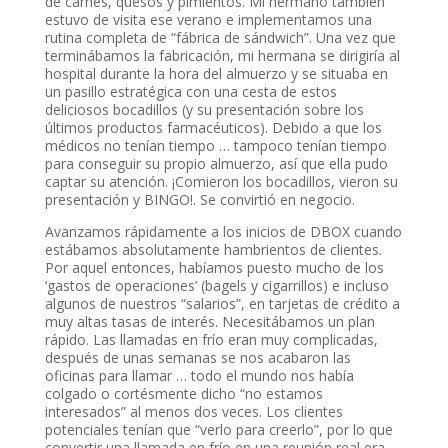
de carnes, quesos y pimientos. Mi hermano también
estuvo de visita ese verano e implementamos una
rutina completa de “fábrica de sándwich”. Una vez que
terminábamos la fabricación, mi hermana se dirigiría al
hospital durante la hora del almuerzo y se situaba en
un pasillo estratégica con una cesta de estos
deliciosos bocadillos (y su presentación sobre los
últimos productos farmacéuticos). Debido a que los
médicos no tenían tiempo … tampoco tenían tiempo
para conseguir su propio almuerzo, así que ella pudo
captar su atención. ¡Comieron los bocadillos, vieron su
presentación y BINGO!. Se convirtió en negocio.
Avanzamos rápidamente a los inicios de DBOX cuando
estábamos absolutamente hambrientos de clientes.
Por aquel entonces, habíamos puesto mucho de los
‘gastos de operaciones’ (bagels y cigarrillos) e incluso
algunos de nuestros “salarios”, en tarjetas de crédito a
muy altas tasas de interés. Necesitábamos un plan
rápido. Las llamadas en frío eran muy complicadas,
después de unas semanas se nos acabaron las
oficinas para llamar … todo el mundo nos había
colgado o cortésmente dicho “no estamos
interesados” al menos dos veces. Los clientes
potenciales tenían que “verlo para creerlo”, por lo que
convertir una llamada en frío en una reunión real era