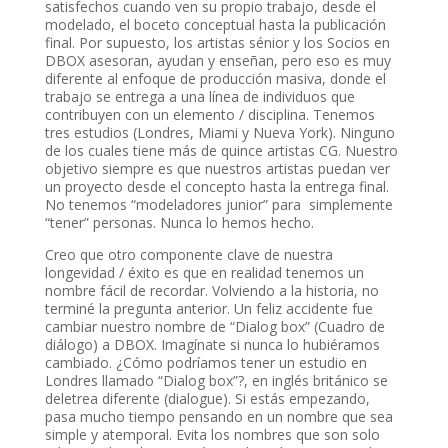
satisfechos cuando ven su propio trabajo, desde el
modelado, el boceto conceptual hasta la publicación
final. Por supuesto, los artistas sénior y los Socios en
DBOX asesoran, ayudan y enseñan, pero eso es muy
diferente al enfoque de producción masiva, donde el
trabajo se entrega a una línea de individuos que
contribuyen con un elemento / disciplina. Tenemos
tres estudios (Londres, Miami y Nueva York). Ninguno
de los cuales tiene más de quince artistas CG. Nuestro
objetivo siempre es que nuestros artistas puedan ver
un proyecto desde el concepto hasta la entrega final.
No tenemos “modeladores junior” para simplemente
“tener” personas. Nunca lo hemos hecho.
Creo que otro componente clave de nuestra
longevidad / éxito es que en realidad tenemos un
nombre fácil de recordar. Volviendo a la historia, no
terminé la pregunta anterior. Un feliz accidente fue
cambiar nuestro nombre de “Dialog box” (Cuadro de
diálogo) a DBOX. Imagínate si nunca lo hubiéramos
cambiado. ¿Cómo podríamos tener un estudio en
Londres llamado “Dialog box”?, en inglés británico se
deletrea diferente (dialogue). Si estás empezando,
pasa mucho tiempo pensando en un nombre que sea
simple y atemporal. Evita los nombres que son solo