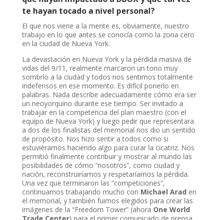
te hayan tocado a nivel personal?
El que nos viene a la mente es, obviamente, nuestro
trabajo en lo que antes se conocía como la zona cero
en la ciudad de Nueva York.
La devastación en Nueva York y la pérdida masiva de
vidas del 9/11, realmente marcaron un tono muy
sombrío a la ciudad y todos nos sentimos totalmente
indefensos en ese momento. Es difícil ponerlo en
palabras. Nada describe adecuadamente cómo era ser
un neoyorquino durante ese tiempo. Ser invitado a
trabajar en la competencia del plan maestro (con el
equipo de Nueva York) y luego pedir que representara
a dos de los finalistas del memorial nos dio un sentido
de propósito. Nos hizo sentir a todos como si
estuviéramos haciendo algo para curar la cicatriz. Nos
permitió finalmente contribuir y mostrar al mundo las
posibilidades de cómo “nosotros”, como ciudad y
nación, reconstruiríamos y respetaríamos la pérdida.
Una vez que terminaron las “competiciones”,
continuamos trabajando mucho con
Michael Arad
en
el memorial, y también fuimos elegidos para crear las
imágenes de la “Freedom Tower” (ahora
One World
Trade Center
) para el primer comunicado de prensa