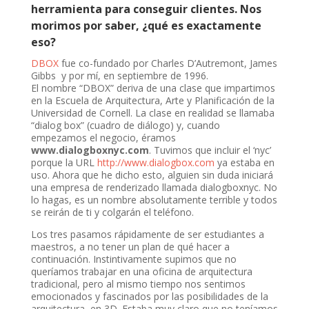
herramienta para conseguir clientes. Nos
morimos por saber, ¿qué es exactamente
eso?
DBOX
fue co-fundado por Charles D’Autremont, James
Gibbs
y por mí, en septiembre de 1996.
El nombre “DBOX” deriva de una clase que impartimos
en la Escuela de Arquitectura, Arte y Planificación de la
Universidad de Cornell. La clase en realidad se llamaba
“dialog box” (cuadro de diálogo) y, cuando
empezamos el negocio, éramos
www.dialogboxnyc.com
. Tuvimos que incluir el ‘nyc’
porque la URL
http://www.dialogbox.com
ya estaba en
uso. Ahora que he dicho esto, alguien sin duda iniciará
una empresa de renderizado llamada dialogboxnyc. No
lo hagas, es un nombre absolutamente terrible y todos
se reirán de ti y colgarán el teléfono.
Los tres pasamos rápidamente de ser estudiantes a
maestros, a no tener un plan de qué hacer a
continuación. Instintivamente supimos que no
queríamos trabajar en una oficina de arquitectura
tradicional, pero al mismo tiempo nos sentimos
emocionados y fascinados por las posibilidades de la
arquitectura en 3D. Estaba muy claro que no teníamos