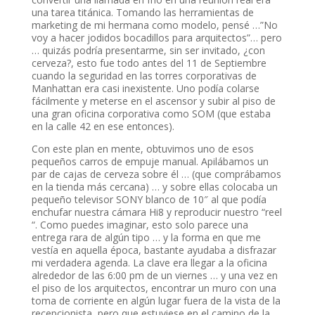
una tarea titánica. Tomando las herramientas de
marketing de mi hermana como modelo, pensé …”No
voy a hacer jodidos bocadillos para arquitectos”… pero
… quizás podría presentarme, sin ser invitado, ¿con
cerveza?, esto fue todo antes del 11 de Septiembre
cuando la seguridad en las torres corporativas de
Manhattan era casi inexistente. Uno podía colarse
fácilmente y meterse en el ascensor y subir al piso de
una gran oficina corporativa como SOM (que estaba
en la calle 42 en ese entonces).
Con este plan en mente, obtuvimos uno de esos
pequeños carros de empuje manual. Apilábamos un
par de cajas de cerveza sobre él … (que comprábamos
en la tienda más cercana) … y sobre ellas colocaba un
pequeño televisor SONY blanco de 10″ al que podía
enchufar nuestra cámara Hi8 y reproducir nuestro “reel
“. Como puedes imaginar, esto solo parece una
entrega rara de algún tipo … y la forma en que me
vestía en aquella época, bastante ayudaba a disfrazar
mi verdadera agenda. La clave era llegar a la oficina
alrededor de las 6:00 pm de un viernes … y una vez en
el piso de los arquitectos, encontrar un muro con una
toma de corriente en algún lugar fuera de la vista de la
recepcionista, pero que estuviese en el camino de la