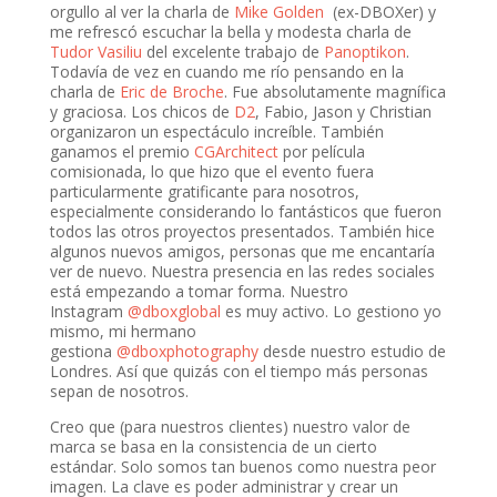
orgullo al ver la charla de
Mike Golden
(ex-DBOXer) y
me refrescó escuchar la bella y modesta charla de
Tudor Vasiliu
del excelente trabajo de
Panoptikon
.
Todavía de vez en cuando me río pensando en la
charla de
Eric de Broche
. Fue absolutamente magnífica
y graciosa. Los chicos de
D2
, Fabio, Jason y Christian
organizaron un espectáculo increíble. También
ganamos el premio
CGArchitect
por película
comisionada, lo que hizo que el evento fuera
particularmente gratificante para nosotros,
especialmente considerando lo fantásticos que fueron
todos las otros proyectos presentados. También hice
algunos nuevos amigos, personas que me encantaría
ver de nuevo. Nuestra presencia en las redes sociales
está empezando a tomar forma. Nuestro
Instagram
@dboxglobal
es muy activo. Lo gestiono yo
mismo, mi hermano
gestiona
@dboxphotography
desde nuestro estudio de
Londres. Así que quizás con el tiempo más personas
sepan de nosotros.
Creo que (para nuestros clientes) nuestro valor de
marca se basa en la consistencia de un cierto
estándar. Solo somos tan buenos como nuestra peor
imagen. La clave es poder administrar y crear un