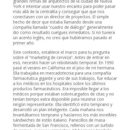
grandes firmas de arquitectos de la ciudad de Nueva
York e intentar usar nuestro encanto para poder pasar
más allá de la centralita y conseguir que que nos
conectasen con un director de proyectos. El simple
hecho de decir que estaba llamando desde una
compañía llamada “cuadro de diálogo” generalmente
dio como resultado cuelgues inmediatos. Si no tuviera
un acento inglés, no creo que hubiéramos pasado el
primer año.
Este contexto, establece el marco para tu pregunta
sobre el “marketing de cerveza”. Antes de entrar en
eso, necesito hacer un rebobinado temporal. En 1990
pasé el verano en California en el piso de mi hermana.
Ella trabajaba en mercadotecnia para una compañía
farmacéutica gigante y uno de sus trabajos, fue educar
a los médicos en los hospitales sobre los últimos
productos farmacéuticos. Era imposible llegar a los
médicos porque estaban sobrecargados de citas y no
tenían tiempo extra disponible para reunirse con
ningún representante. Ella identificó esto temprano y
desarrolló un plan inteligente. Cada mañana nos
levantábamos temprano y hacíamos los más increíbles
sándwiches de estilo italiano. Panecillos de masa
fermentada de San Francisco, rellenos con un surtido