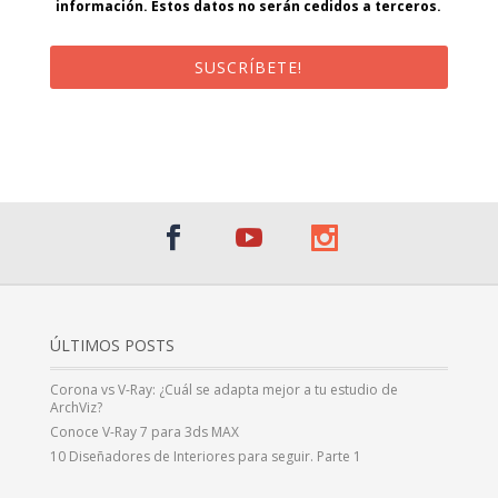
información. Estos datos no serán cedidos a terceros.
SUSCRÍBETE!
¡Al suscribirte recibirás un correo de bienvenida con un código
promocional!
ÚLTIMOS POSTS
Corona vs V-Ray: ¿Cuál se adapta mejor a tu estudio de
ArchViz?
Conoce V-Ray 7 para 3ds MAX
10 Diseñadores de Interiores para seguir. Parte 1