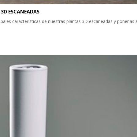
 3D ESCANEADAS
ipales características de nuestras plantas 3D escaneadas y ponerlas 