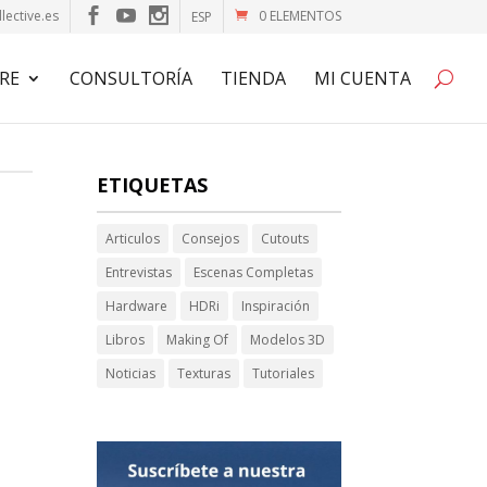
lective.es
0 ELEMENTOS
ESP
RE
CONSULTORÍA
TIENDA
MI CUENTA
ETIQUETAS
Articulos
Consejos
Cutouts
Entrevistas
Escenas Completas
Hardware
HDRi
Inspiración
Libros
Making Of
Modelos 3D
Noticias
Texturas
Tutoriales