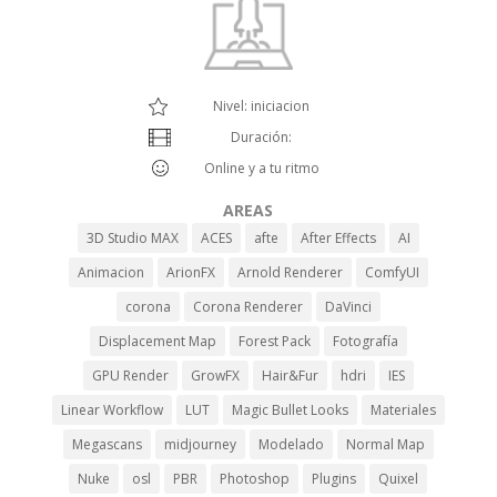
Nivel: iniciacion
Duración:
Online y a tu ritmo
AREAS
3D Studio MAX
ACES
afte
After Effects
AI
Animacion
ArionFX
Arnold Renderer
ComfyUI
corona
Corona Renderer
DaVinci
Displacement Map
Forest Pack
Fotografía
GPU Render
GrowFX
Hair&Fur
hdri
IES
Linear Workflow
LUT
Magic Bullet Looks
Materiales
Megascans
midjourney
Modelado
Normal Map
Nuke
osl
PBR
Photoshop
Plugins
Quixel