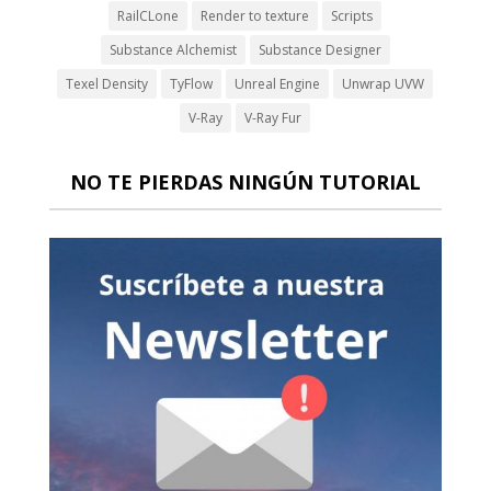
RailCLone
Render to texture
Scripts
Substance Alchemist
Substance Designer
Texel Density
TyFlow
Unreal Engine
Unwrap UVW
V-Ray
V-Ray Fur
NO TE PIERDAS NINGÚN TUTORIAL