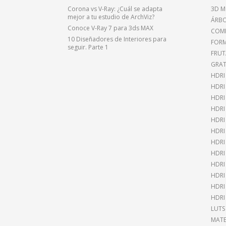
Corona vs V-Ray: ¿Cuál se adapta
3D M
mejor a tu estudio de ArchViz?
ÁRBO
Conoce V-Ray 7 para 3ds MAX
COMP
10 Diseñadores de Interiores para
FOR
seguir. Parte 1
FRUT
GRAT
HDRI
HDR
HDRI
HDRI
HDRI
HDRI
HDRI
HDRI
HDRI
HDRI
HDRI
HDRI
LUTS
MATE