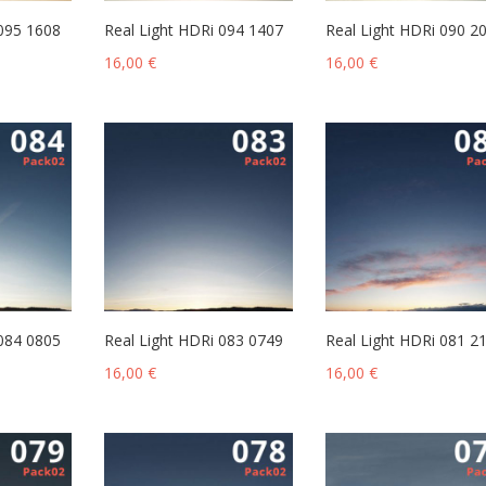
 095 1608
Real Light HDRi 094 1407
Real Light HDRi 090 2
16,00
€
16,00
€
 084 0805
Real Light HDRi 083 0749
Real Light HDRi 081 2
16,00
€
16,00
€