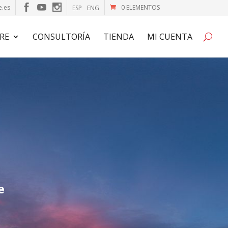
e.es
0 ELEMENTOS
ESP
ENG
RE
CONSULTORÍA
TIENDA
MI CUENTA
e