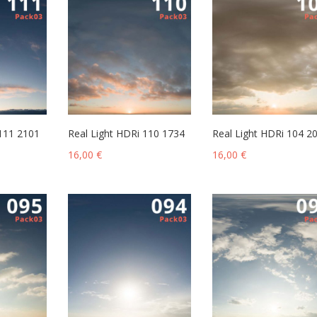
 111 2101
Real Light HDRi 110 1734
Real Light HDRi 104 2
16,00
€
16,00
€