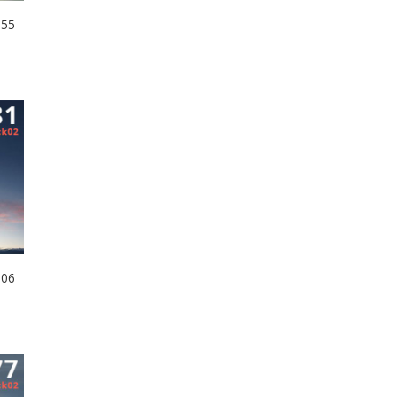
055
106