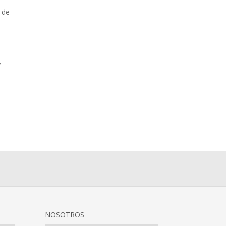
 de
y
NOSOTROS