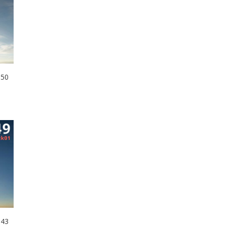
850
043