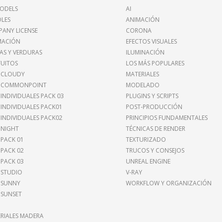
ODELS
AI
LES
ANIMACIÓN
ANY LICENSE
CORONA
MACIÓN
EFECTOS VISUALES
AS Y VERDURAS
ILUMINACIÓN
UITOS
LOS MÁS POPULARES
 CLOUDY
MATERIALES
I COMMONPOINT
MODELADO
 INDIVIDUALES PACK 03
PLUGINS Y SCRIPTS
 INDIVIDUALES PACK01
POST-PRODUCCIÓN
 INDIVIDUALES PACK02
PRINCIPIOS FUNDAMENTALES
 NIGHT
TÉCNICAS DE RENDER
 PACK 01
TEXTURIZADO
 PACK 02
TRUCOS Y CONSEJOS
 PACK 03
UNREAL ENGINE
 STUDIO
V-RAY
 SUNNY
WORKFLOW Y ORGANIZACIÓN
 SUNSET
RIALES MADERA