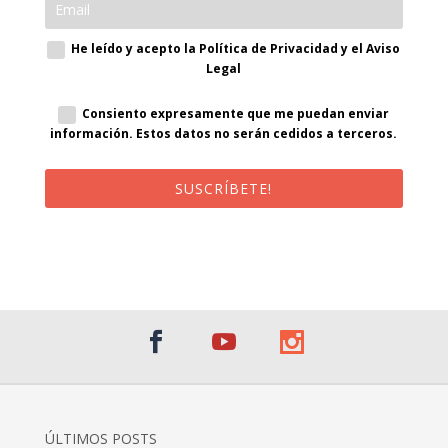
He leído y acepto la Política de Privacidad y el Aviso
Legal
Consiento expresamente que me puedan enviar
información. Estos datos no serán cedidos a terceros.
SUSCRÍBETE!
¡Al suscribirte recibirás un correo de bienvenida con un código
promocional!
ÚLTIMOS POSTS