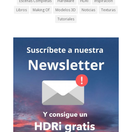
Escenas Completas
Hardware
HDRi
Inspiración
Libros
Making Of
Modelos 3D
Noticias
Texturas
Tutoriales