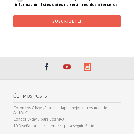
información. Estos datos no serán cedidos a terceros.
SUSCRÍBETE!
¡Al suscribirte recibirás un correo de bienvenida con un código
promocional!
ÚLTIMOS POSTS
Corona vs V-Ray: ¿Cuál se adapta mejor a tu estudio de
ArchViz?
Conoce V-Ray 7 para 3ds MAX
10 Diseñadores de Interiores para seguir. Parte 1