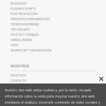
MODELADO
PLUGINS Y SCRIPTS
POST-PRODUCCIÓN
PRINCIPIOS FUNDAMENTALES
TÉCNICAS DE RENDER
TEXTURIZADO
TRUCOS Y CONSEJOS
UNREAL ENGINE
V-RAY
WORKFLOW Y ORGANIZACIÓN
NOSOTROS
NOSOTROS
CONTACTO
FAQ’S
Nuestro sitio web utiliza cookies y, por lo tanto, recopila
información sobre su visita para mejorar nuestro sitio web
(mediante el análisis), mostrarle contenido de redes sociales y
AVISO LEGAL