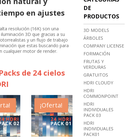
ión natural y
DE
 tiempo en ajustes
PRODUCTOS
alta resolución (16K) son una
3D MODELS
 iluminación 3D que gracias a su
ÁRBOLES
otorrealistas y un flujo de trabajo
luminación que estas buscando para
COMPANY LICENSE
n cualquier motor de render.
FORMACIÓN
FRUTAS Y
VERDURAS
acks de 24 cielos
GRATUITOS
RI
HDRI CLOUDY
HDRI
COMMONPOINT
HDRI
rta!
¡Oferta!
INDIVIDUALES
PACK 03
HDRI
INDIVIDUALES
PACK01