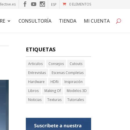
lective.es
0 ELEMENTOS
ESP
RE
CONSULTORÍA
TIENDA
MI CUENTA
ETIQUETAS
Articulos
Consejos
Cutouts
Entrevistas
Escenas Completas
Hardware
HDRi
Inspiración
Libros
Making Of
Modelos 3D
Noticias
Texturas
Tutoriales