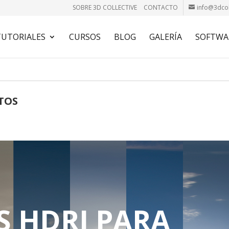
SOBRE 3D COLLECTIVE
CONTACTO
info@3dcol
TUTORIALES
CURSOS
BLOG
GALERÍA
SOFTWA
TOS
S HDRI PARA