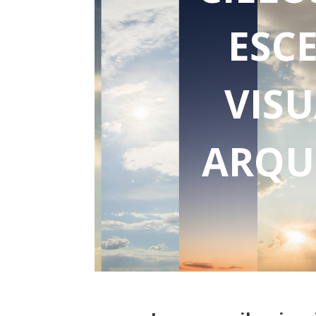
ESC
VIS
ARQU