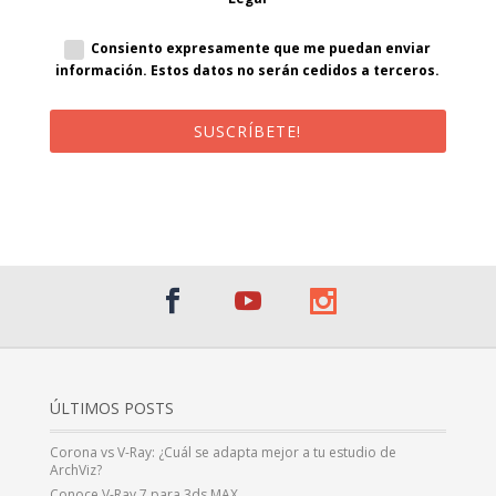
Consiento expresamente que me puedan enviar
información. Estos datos no serán cedidos a terceros.
SUSCRÍBETE!
¡Al suscribirte recibirás un correo de bienvenida con un código
promocional!
ÚLTIMOS POSTS
Corona vs V-Ray: ¿Cuál se adapta mejor a tu estudio de
ArchViz?
Conoce V-Ray 7 para 3ds MAX