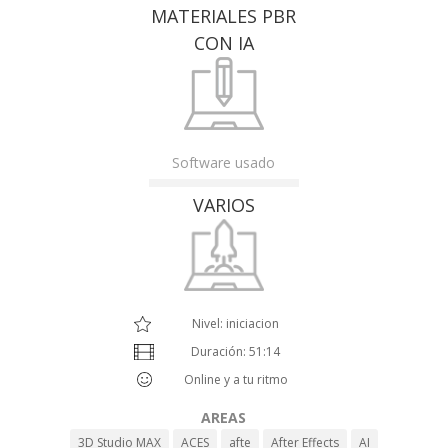
MATERIALES PBR
CON IA
Software usado
VARIOS
Nivel: iniciacion
Duración: 51:14
Online y a tu ritmo
AREAS
3D Studio MAX
ACES
afte
After Effects
AI