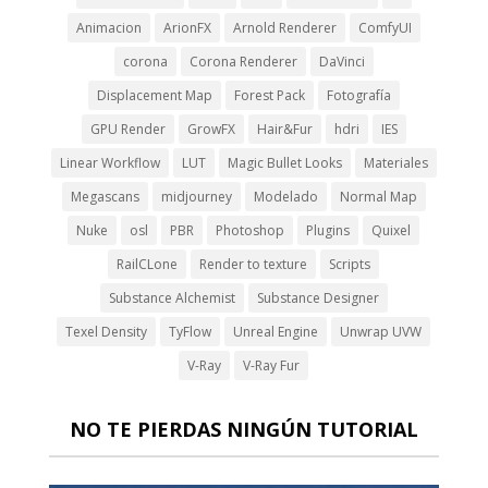
Animacion
ArionFX
Arnold Renderer
ComfyUI
corona
Corona Renderer
DaVinci
Displacement Map
Forest Pack
Fotografía
GPU Render
GrowFX
Hair&Fur
hdri
IES
Linear Workflow
LUT
Magic Bullet Looks
Materiales
Megascans
midjourney
Modelado
Normal Map
Nuke
osl
PBR
Photoshop
Plugins
Quixel
RailCLone
Render to texture
Scripts
Substance Alchemist
Substance Designer
Texel Density
TyFlow
Unreal Engine
Unwrap UVW
V-Ray
V-Ray Fur
NO TE PIERDAS NINGÚN TUTORIAL