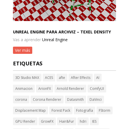
UNREAL ENGINE PARA ARCHVIZ – TEXEL DENSITY
Vas a aprender
Unreal Engine
Ver más
ETIQUETAS
3D Studio MAX
ACES
afte
After Effects
AI
Animacion
ArionFX
Arnold Renderer
ComfyUI
corona
Corona Renderer
Datasmith
DaVinci
Displacement Map
Forest Pack
Fotografía
FStorm
GPU Render
GrowFX
Hair&Fur
hdri
IES