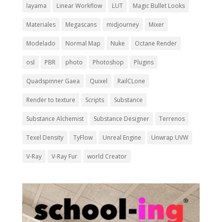
layama
Linear Workflow
LUT
Magic Bullet Looks
Materiales
Megascans
midjourney
Mixer
Modelado
Normal Map
Nuke
Octane Render
osl
PBR
photo
Photoshop
Plugins
Quadspinner Gaea
Quixel
RailCLone
Render to texture
Scripts
Substance
Substance Alchemist
Substance Designer
Terrenos
Texel Density
TyFlow
Unreal Engine
Unwrap UVW
V-Ray
V-Ray Fur
world Creator