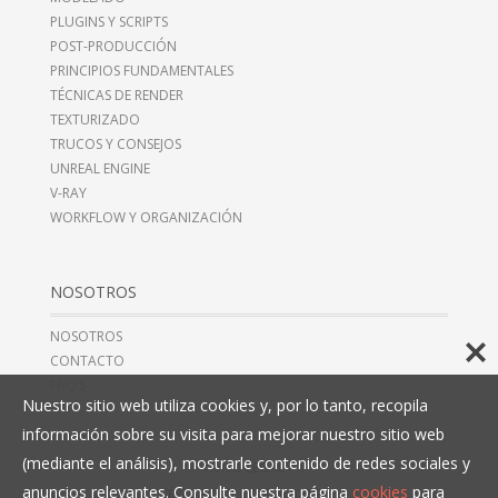
PLUGINS Y SCRIPTS
POST-PRODUCCIÓN
PRINCIPIOS FUNDAMENTALES
TÉCNICAS DE RENDER
TEXTURIZADO
TRUCOS Y CONSEJOS
UNREAL ENGINE
V-RAY
WORKFLOW Y ORGANIZACIÓN
NOSOTROS
NOSOTROS
CONTACTO
FAQ’S
Nuestro sitio web utiliza cookies y, por lo tanto, recopila
información sobre su visita para mejorar nuestro sitio web
(mediante el análisis), mostrarle contenido de redes sociales y
AVISO LEGAL
anuncios relevantes. Consulte nuestra página
cookies
para
TÉRMINOS Y CONDICIONES