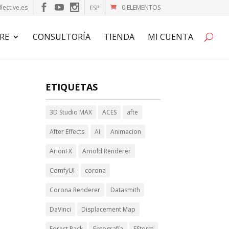
lective.es
0 ELEMENTOS
ESP
RE
CONSULTORÍA
TIENDA
MI CUENTA
ETIQUETAS
3D Studio MAX
ACES
afte
After Effects
AI
Animacion
ArionFX
Arnold Renderer
ComfyUI
corona
Corona Renderer
Datasmith
DaVinci
Displacement Map
Forest Pack
Fotografía
FStorm