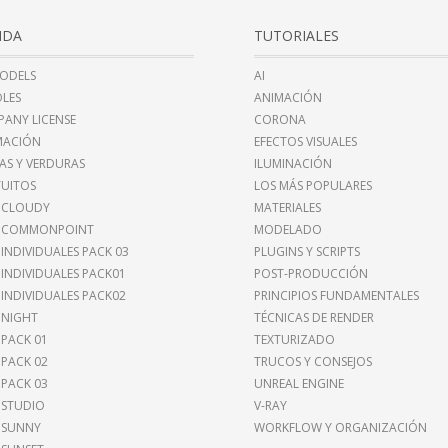
NDA
TUTORIALES
ODELS
AI
LES
ANIMACIÓN
ANY LICENSE
CORONA
MACIÓN
EFECTOS VISUALES
AS Y VERDURAS
ILUMINACIÓN
UITOS
LOS MÁS POPULARES
 CLOUDY
MATERIALES
I COMMONPOINT
MODELADO
 INDIVIDUALES PACK 03
PLUGINS Y SCRIPTS
 INDIVIDUALES PACK01
POST-PRODUCCIÓN
 INDIVIDUALES PACK02
PRINCIPIOS FUNDAMENTALES
 NIGHT
TÉCNICAS DE RENDER
 PACK 01
TEXTURIZADO
 PACK 02
TRUCOS Y CONSEJOS
 PACK 03
UNREAL ENGINE
 STUDIO
V-RAY
 SUNNY
WORKFLOW Y ORGANIZACIÓN