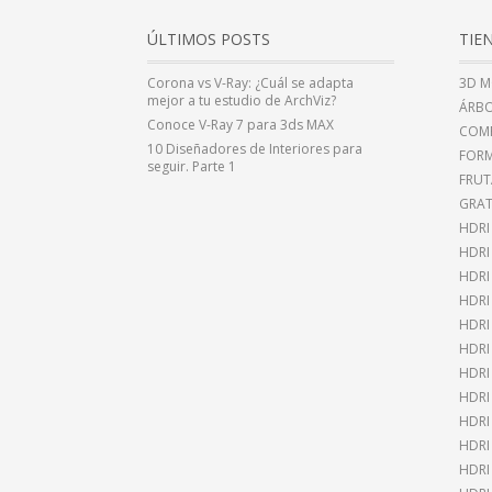
ÚLTIMOS POSTS
TIE
Corona vs V-Ray: ¿Cuál se adapta
3D M
mejor a tu estudio de ArchViz?
ÁRBO
Conoce V-Ray 7 para 3ds MAX
COMP
10 Diseñadores de Interiores para
FOR
seguir. Parte 1
FRUT
GRAT
HDRI
HDR
HDRI
HDRI
HDRI
HDRI
HDRI
HDRI
HDRI
HDRI
HDRI