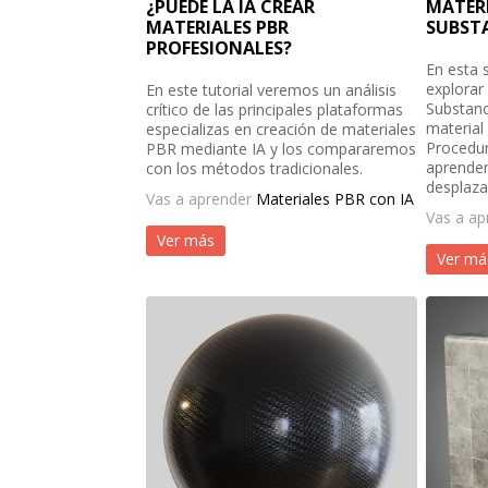
¿PUEDE LA IA CREAR
MATERI
MATERIALES PBR
SUBSTA
PROFESIONALES?
En esta 
explorar 
En este tutorial veremos un análisis
Substanc
crítico de las principales plataformas
material
especializas en creación de materiales
Procedura
PBR mediante IA y los compararemos
aprende
con los métodos tradicionales.
desplaza
Vas a aprender
Materiales PBR con IA
Vas a a
Ver más
Ver má