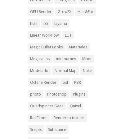
GPU Render
GrowFX
Hair&Fur
hdri
IES
layama
Linear Workflow
LUT
Magic Bullet Looks
Materiales
Megascans
midjourney
Mixer
Modelado
Normal Map
Nuke
Octane Render
osl
PBR
photo
Photoshop
Plugins
Quadspinner Gaea
Quixel
RailCLone
Render to texture
Scripts
Substance