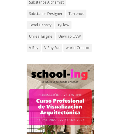
Substance Alchemist
Substance Designer
Terrenos
Texel Density
TyFlow
Unreal Engine
Unwrap UVW
V-Ray
V-Ray Fur
world Creator