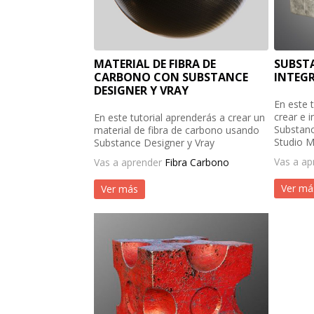
MATERIAL DE FIBRA DE
SUBST
CARBONO CON SUBSTANCE
INTEG
DESIGNER Y VRAY
En este 
crear e i
En este tutorial aprenderás a crear un
Substanc
material de fibra de carbono usando
Studio M
Substance Designer y Vray
Vas a a
Vas a aprender
Fibra Carbono
Ver má
Ver más