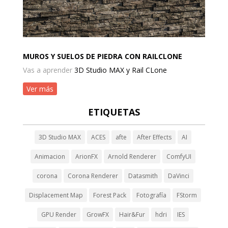
MUROS Y SUELOS DE PIEDRA CON RAILCLONE
Vas a aprender
3D Studio MAX y Rail CLone
Ver más
ETIQUETAS
3D Studio MAX
ACES
afte
After Effects
AI
Animacion
ArionFX
Arnold Renderer
ComfyUI
corona
Corona Renderer
Datasmith
DaVinci
Displacement Map
Forest Pack
Fotografía
FStorm
GPU Render
GrowFX
Hair&Fur
hdri
IES