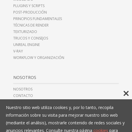
PLUGINS Y SCRIPTS
POST-PRODUCCIÓN
PRINCIPIOS FUNDAMENTALES
TÉCNICAS DE RENDER
TEXTURIZADO
TRUCOS Y CONSEJOS
UNREAL ENGINE
V-RAY
WORKFLOW Y ORGANIZACIÓN
NOSOTROS
NOSOTROS
CONTACTO
FAQ’S
Nuestro sitio web utiliza cookies y, por lo tanto, recopila
información sobre su visita para mejorar nuestro sitio web
(mediante el análisis), mostrarle contenido de redes sociales y
AVISO LEGAL
anuncios relevantes. Consulte nuestra página
cookies
para
TÉRMINOS Y CONDICIONES