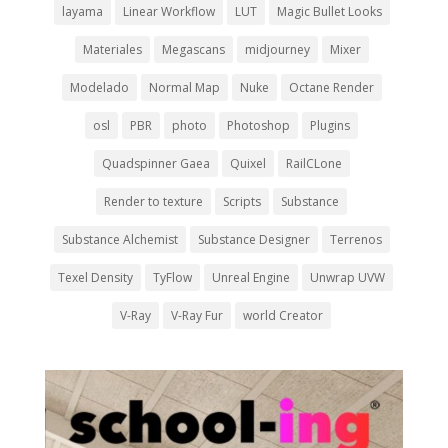
layama
Linear Workflow
LUT
Magic Bullet Looks
Materiales
Megascans
midjourney
Mixer
Modelado
Normal Map
Nuke
Octane Render
osl
PBR
photo
Photoshop
Plugins
Quadspinner Gaea
Quixel
RailCLone
Render to texture
Scripts
Substance
Substance Alchemist
Substance Designer
Terrenos
Texel Density
TyFlow
Unreal Engine
Unwrap UVW
V-Ray
V-Ray Fur
world Creator