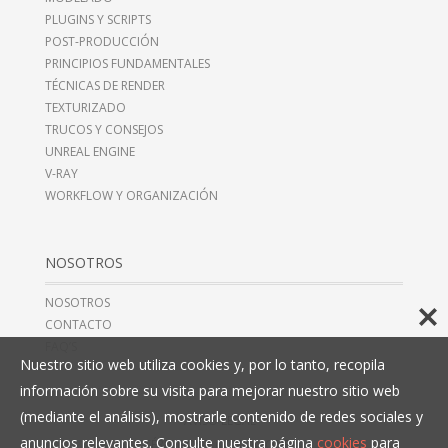
PLUGINS Y SCRIPTS
POST-PRODUCCIÓN
PRINCIPIOS FUNDAMENTALES
TÉCNICAS DE RENDER
TEXTURIZADO
TRUCOS Y CONSEJOS
UNREAL ENGINE
V-RAY
WORKFLOW Y ORGANIZACIÓN
NOSOTROS
NOSOTROS
CONTACTO
FAQ’S
Nuestro sitio web utiliza cookies y, por lo tanto, recopila
información sobre su visita para mejorar nuestro sitio web
(mediante el análisis), mostrarle contenido de redes sociales y
AVISO LEGAL
anuncios relevantes. Consulte nuestra página
cookies
para
TÉRMINOS Y CONDICIONES