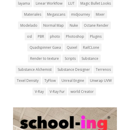
layama
Linear Workflow
LUT
Magic Bullet Looks
Materiales
Megascans
midjourney
Mixer
Modelado
Normal Map
Nuke
Octane Render
osl
PBR
photo
Photoshop
Plugins
Quadspinner Gaea
Quixel
RailCLone
Render to texture
Scripts
Substance
Substance Alchemist
Substance Designer
Terrenos
Texel Density
TyFlow
Unreal Engine
Unwrap UVW
V-Ray
V-Ray Fur
world Creator