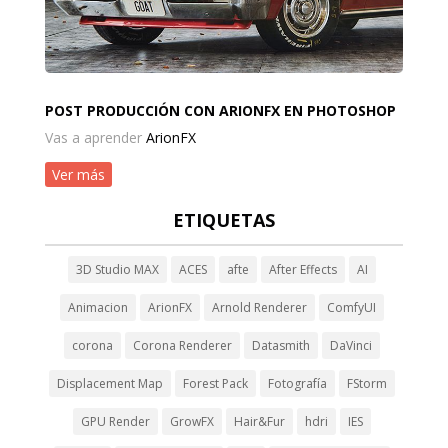
POST PRODUCCIÓN CON ARIONFX EN PHOTOSHOP
Vas a aprender
ArionFX
Ver más
ETIQUETAS
3D Studio MAX
ACES
afte
After Effects
AI
Animacion
ArionFX
Arnold Renderer
ComfyUI
corona
Corona Renderer
Datasmith
DaVinci
Displacement Map
Forest Pack
Fotografía
FStorm
GPU Render
GrowFX
Hair&Fur
hdri
IES