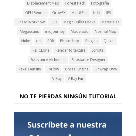
Displacement Map
Forest Pack
Fotografía
GPU Render
GrowFX
Hair&Fur
hdri
IES
Linear Workflow
LUT
Magic Bullet Looks
Materiales
Megascans
midjourney
Modelado
Normal Map
Nuke
osl
PBR
Photoshop
Plugins
Quixel
RailCLone
Render to texture
Scripts
Substance Alchemist
Substance Designer
Texel Density
TyFlow
Unreal Engine
Unwrap UVW
V-Ray
V-Ray Fur
NO TE PIERDAS NINGÚN TUTORIAL