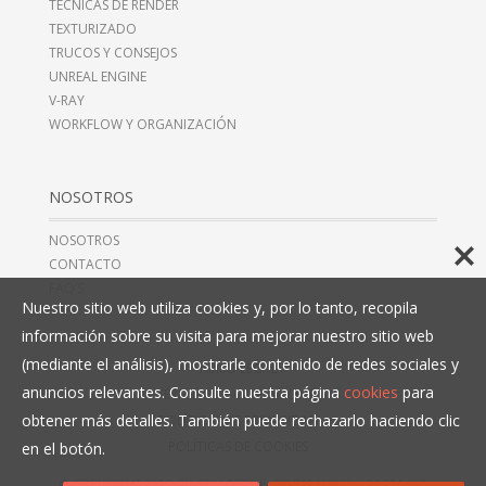
TÉCNICAS DE RENDER
TEXTURIZADO
TRUCOS Y CONSEJOS
UNREAL ENGINE
V-RAY
WORKFLOW Y ORGANIZACIÓN
NOSOTROS
NOSOTROS
CONTACTO
FAQ’S
Nuestro sitio web utiliza cookies y, por lo tanto, recopila
información sobre su visita para mejorar nuestro sitio web
(mediante el análisis), mostrarle contenido de redes sociales y
AVISO LEGAL
anuncios relevantes. Consulte nuestra página
cookies
para
TÉRMINOS Y CONDICIONES
obtener más detalles. También puede rechazarlo haciendo clic
POLÍTICAS DE PRIVACIDAD
POLÍTICAS DE COOKIES
en el botón.
© COPYRIGHT 2016, 3D COLLECTIVE, CIF B10466993,
+34 914 497