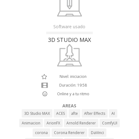
Software usado
3D STUDIO MAX
Nivel: iniciacion
Duración: 19:58
Online y a tu ritmo
AREAS
3D Studio MAX
ACES
afte
After Effects
AI
Animacion
ArionFX
Arnold Renderer
ComfyUI
corona
Corona Renderer
DaVinci