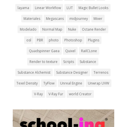
layama
Linear Workflow
LUT
Magic Bullet Looks
Materiales
Megascans
midjourney
Mixer
Modelado
Normal Map
Nuke
Octane Render
osl
PBR
photo
Photoshop
Plugins
Quadspinner Gaea
Quixel
RailCLone
Render to texture
Scripts
Substance
Substance Alchemist
Substance Designer
Terrenos
Texel Density
TyFlow
Unreal Engine
Unwrap UVW
V-Ray
V-Ray Fur
world Creator