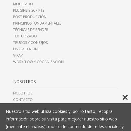
MODELADO
PLUGINS Y SCRIPTS
POST-PRODUCCIÓN
PRINCIPIOS FUNDAMENTALES
TÉCNICAS DE RENDER
TEXTURIZADO
TRUCOS Y CONSEJOS
UNREAL ENGINE
V-RAY
WORKFLOW Y ORGANIZACIÓN
NOSOTROS
NOSOTROS
CONTACTO
FAQ’S
Nuestro sitio web utiliza cookies y, por lo tanto, recopila
información sobre su visita para mejorar nuestro sitio web
(mediante el análisis), mostrarle contenido de redes sociales y
AVISO LEGAL