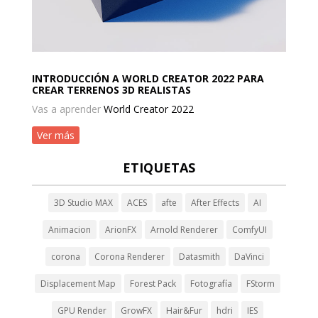
INTRODUCCIÓN A WORLD CREATOR 2022 PARA
CREAR TERRENOS 3D REALISTAS
Vas a aprender
World Creator 2022
Ver más
ETIQUETAS
3D Studio MAX
ACES
afte
After Effects
AI
Animacion
ArionFX
Arnold Renderer
ComfyUI
corona
Corona Renderer
Datasmith
DaVinci
Displacement Map
Forest Pack
Fotografía
FStorm
GPU Render
GrowFX
Hair&Fur
hdri
IES