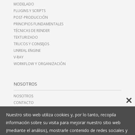
MODELADO
PLUGINS Y SCRIPTS
POST-PRODUCCIÓN
PRINCIPIOS FUNDAMENTALES
TÉCNICAS DE RENDER
TEXTURIZADO
TRUCOS Y CONSEJOS
UNREAL ENGINE
V-RAY
WORKFLOW Y ORGANIZACIÓN
NOSOTROS
NOSOTROS
CONTACTO
FAQ’S
Nuestro sitio web utiliza cookies y, por lo tanto, recopila
información sobre su visita para mejorar nuestro sitio web
(mediante el análisis), mostrarle contenido de redes sociales y
AVISO LEGAL