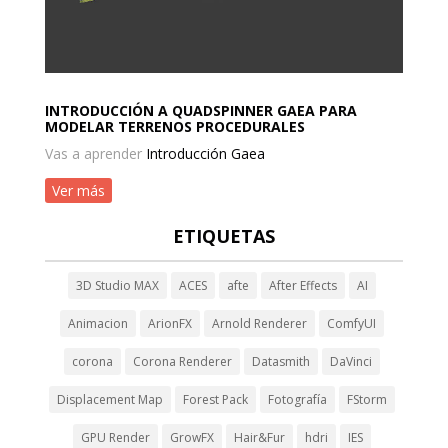
INTRODUCCIÓN A QUADSPINNER GAEA PARA
MODELAR TERRENOS PROCEDURALES
Vas a aprender
Introducción Gaea
Ver más
ETIQUETAS
3D Studio MAX
ACES
afte
After Effects
AI
Animacion
ArionFX
Arnold Renderer
ComfyUI
corona
Corona Renderer
Datasmith
DaVinci
Displacement Map
Forest Pack
Fotografía
FStorm
GPU Render
GrowFX
Hair&Fur
hdri
IES