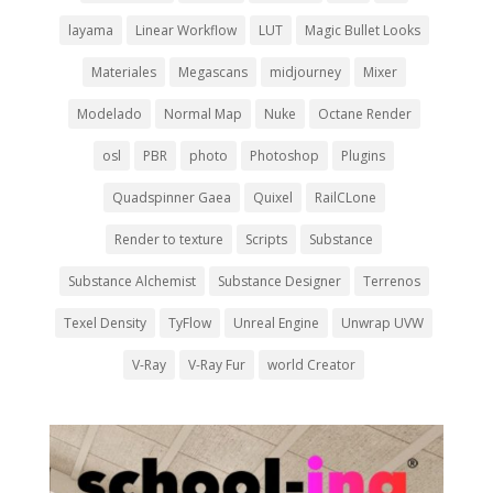
layama
Linear Workflow
LUT
Magic Bullet Looks
Materiales
Megascans
midjourney
Mixer
Modelado
Normal Map
Nuke
Octane Render
osl
PBR
photo
Photoshop
Plugins
Quadspinner Gaea
Quixel
RailCLone
Render to texture
Scripts
Substance
Substance Alchemist
Substance Designer
Terrenos
Texel Density
TyFlow
Unreal Engine
Unwrap UVW
V-Ray
V-Ray Fur
world Creator