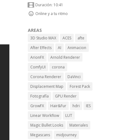
Duración: 10:41
Online y a tu ritmo
AREAS
3D Studio MAX
ACES
afte
After Effects
AI
Animacion
ArionFX
Arnold Renderer
ComfyUI
corona
Corona Renderer
DaVinci
Displacement Map
Forest Pack
Fotografía
GPU Render
GrowFX
Hair&Fur
hdri
IES
Linear Workflow
LUT
Magic Bullet Looks
Materiales
Megascans
midjourney