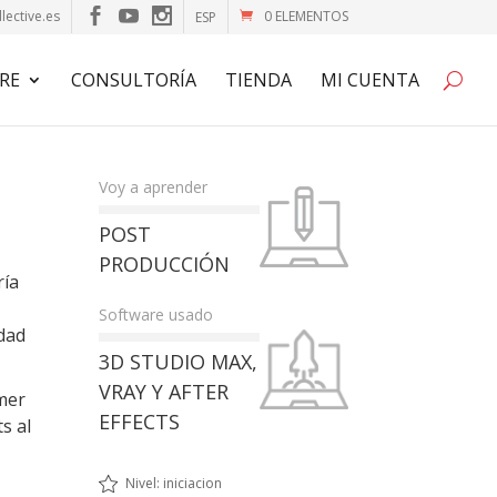
lective.es
0 ELEMENTOS
ESP
RE
CONSULTORÍA
TIENDA
MI CUENTA
Voy a aprender
POST
PRODUCCIÓN
ría
Software usado
idad
3D STUDIO MAX,
VRAY Y AFTER
imer
EFFECTS
s al
Nivel: iniciacion