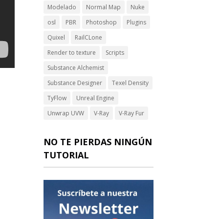
Modelado
Normal Map
Nuke
osl
PBR
Photoshop
Plugins
Quixel
RailCLone
Render to texture
Scripts
Substance Alchemist
Substance Designer
Texel Density
TyFlow
Unreal Engine
Unwrap UVW
V-Ray
V-Ray Fur
NO TE PIERDAS NINGÚN
TUTORIAL