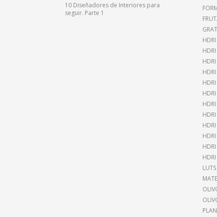
10 Diseñadores de Interiores para
FOR
seguir. Parte 1
FRUT
GRAT
HDRI
HDR
HDRI
HDRI
HDRI
HDRI
HDRI
HDRI
HDRI
HDRI
HDRI
HDRI
LUTS
MATE
OLIV
OLIV
PLAN