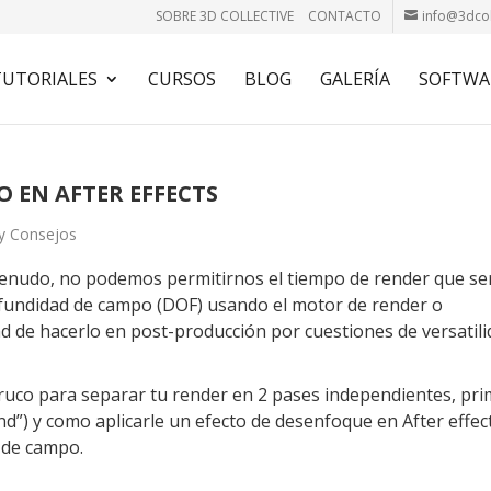
SOBRE 3D COLLECTIVE
CONTACTO
info@3dcol
TUTORIALES
CURSOS
BLOG
GALERÍA
SOFTWA
 EN AFTER EFFECTS
y Consejos
nudo, no podemos permitirnos el tiempo de render que se
rofundidad de campo (DOF) usando el motor de render o
d de hacerlo en post-producción por cuestiones de versatil
ruco para separar tu render en 2 pases independientes, pr
”) y como aplicarle un efecto de desenfoque en After effect
 de campo.