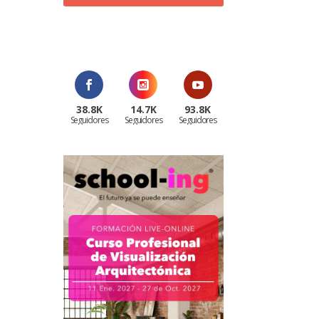
¡Al suscribirte recibirás un correo de
bienvenida con un código
promocional!
38.8K
14.7K
93.8K
Seguidores
Seguidores
Seguidores