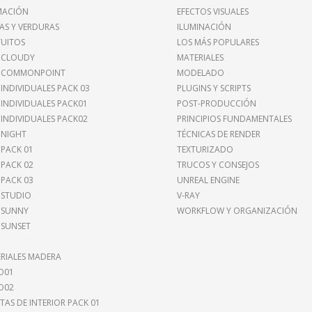
MACIÓN
EFECTOS VISUALES
AS Y VERDURAS
ILUMINACIÓN
UITOS
LOS MÁS POPULARES
 CLOUDY
MATERIALES
I COMMONPOINT
MODELADO
 INDIVIDUALES PACK 03
PLUGINS Y SCRIPTS
 INDIVIDUALES PACK01
POST-PRODUCCIÓN
 INDIVIDUALES PACK02
PRINCIPIOS FUNDAMENTALES
 NIGHT
TÉCNICAS DE RENDER
 PACK 01
TEXTURIZADO
 PACK 02
TRUCOS Y CONSEJOS
 PACK 03
UNREAL ENGINE
 STUDIO
V-RAY
 SUNNY
WORKFLOW Y ORGANIZACIÓN
 SUNSET
RIALES MADERA
O01
O02
TAS DE INTERIOR PACK 01