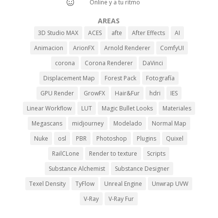
Online y a tu ritmo
AREAS
3D Studio MAX
ACES
afte
After Effects
AI
Animacion
ArionFX
Arnold Renderer
ComfyUI
corona
Corona Renderer
DaVinci
Displacement Map
Forest Pack
Fotografía
GPU Render
GrowFX
Hair&Fur
hdri
IES
Linear Workflow
LUT
Magic Bullet Looks
Materiales
Megascans
midjourney
Modelado
Normal Map
Nuke
osl
PBR
Photoshop
Plugins
Quixel
RailCLone
Render to texture
Scripts
Substance Alchemist
Substance Designer
Texel Density
TyFlow
Unreal Engine
Unwrap UVW
V-Ray
V-Ray Fur