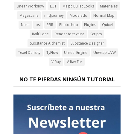
Linear Workflow
LUT
Magic Bullet Looks
Materiales
Megascans
midjourney
Modelado
Normal Map
Nuke
osl
PBR
Photoshop
Plugins
Quixel
RailCLone
Render to texture
Scripts
Substance Alchemist
Substance Designer
Texel Density
TyFlow
Unreal Engine
Unwrap UVW
V-Ray
V-Ray Fur
NO TE PIERDAS NINGÚN TUTORIAL