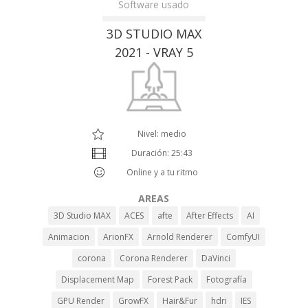
Software usado
3D STUDIO MAX
2021 - VRAY 5
Nivel: medio
Duración: 25:43
Online y a tu ritmo
AREAS
3D Studio MAX
ACES
afte
After Effects
AI
Animacion
ArionFX
Arnold Renderer
ComfyUI
corona
Corona Renderer
DaVinci
Displacement Map
Forest Pack
Fotografía
GPU Render
GrowFX
Hair&Fur
hdri
IES