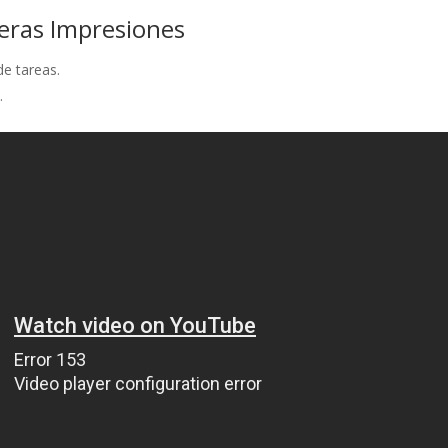
eras Impresiones
e tareas.
.