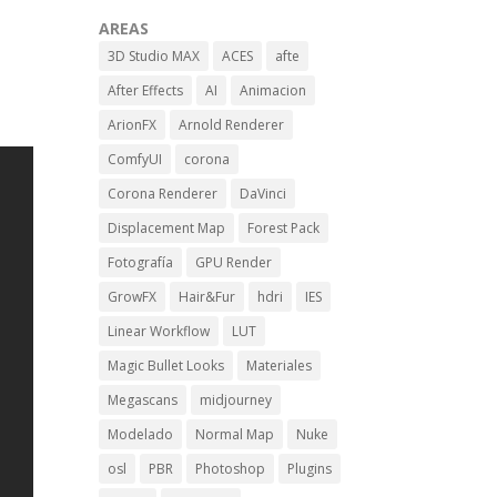
AREAS
3D Studio MAX
ACES
afte
After Effects
AI
Animacion
ArionFX
Arnold Renderer
ComfyUI
corona
Corona Renderer
DaVinci
Displacement Map
Forest Pack
Fotografía
GPU Render
GrowFX
Hair&Fur
hdri
IES
Linear Workflow
LUT
Magic Bullet Looks
Materiales
Megascans
midjourney
Modelado
Normal Map
Nuke
osl
PBR
Photoshop
Plugins