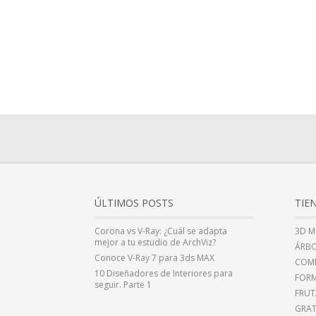
ÚLTIMOS POSTS
TIE
Corona vs V-Ray: ¿Cuál se adapta
3D M
mejor a tu estudio de ArchViz?
ÁRBO
Conoce V-Ray 7 para 3ds MAX
COMP
10 Diseñadores de Interiores para
FOR
seguir. Parte 1
FRUT
GRAT