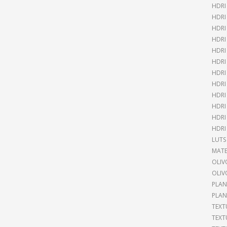
HDRI
HDR
HDRI
HDRI
HDRI
HDRI
HDRI
HDRI
HDRI
HDRI
HDRI
HDRI
LUTS
MATE
OLIV
OLIV
PLAN
PLAN
TEXT
TEXT