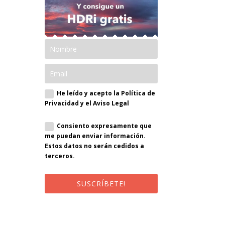
He leído y acepto la Política de
Privacidad y el Aviso Legal
Consiento expresamente que
me puedan enviar información.
Estos datos no serán cedidos a
terceros.
SUSCRÍBETE!
¡Al suscribirte recibirás un correo de
bienvenida con un código
promocional!