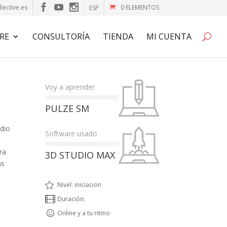
lective.es
0 ELEMENTOS
ESP
RE
CONSULTORÍA
TIENDA
MI CUENTA
Voy a aprender
PULZE SM
udio
Software usado
ra
3D STUDIO MAX
as
Nivel: iniciacion
Duración:
Online y a tu ritmo