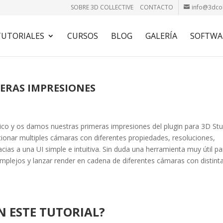
SOBRE 3D COLLECTIVE
CONTACTO
info@3dcol
TUTORIALES
CURSOS
BLOG
GALERÍA
SOFTWA
ERAS IMPRESIONES
ico y os damos nuestras primeras impresiones del plugin para 3D St
ionar multiples cámaras con diferentes propiedades, resoluciones,
acias a una UI simple e intuitiva. Sin duda una herramienta muy útil pa
mplejos y lanzar render en cadena de diferentes cámaras con distint
N ESTE TUTORIAL?