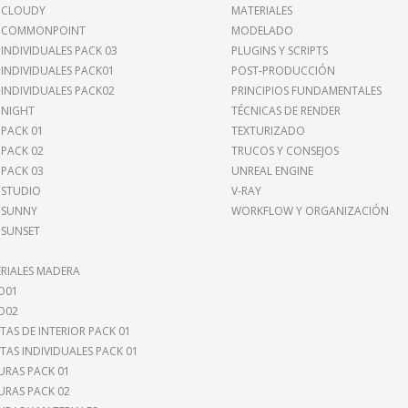
 CLOUDY
MATERIALES
I COMMONPOINT
MODELADO
 INDIVIDUALES PACK 03
PLUGINS Y SCRIPTS
 INDIVIDUALES PACK01
POST-PRODUCCIÓN
 INDIVIDUALES PACK02
PRINCIPIOS FUNDAMENTALES
 NIGHT
TÉCNICAS DE RENDER
 PACK 01
TEXTURIZADO
 PACK 02
TRUCOS Y CONSEJOS
 PACK 03
UNREAL ENGINE
 STUDIO
V-RAY
 SUNNY
WORKFLOW Y ORGANIZACIÓN
 SUNSET
RIALES MADERA
O01
O02
TAS DE INTERIOR PACK 01
TAS INDIVIDUALES PACK 01
URAS PACK 01
URAS PACK 02