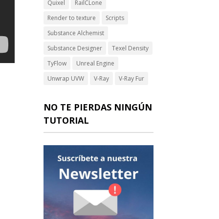
Quixel
RailCLone
Render to texture
Scripts
Substance Alchemist
Substance Designer
Texel Density
TyFlow
Unreal Engine
Unwrap UVW
V-Ray
V-Ray Fur
NO TE PIERDAS NINGÚN
TUTORIAL