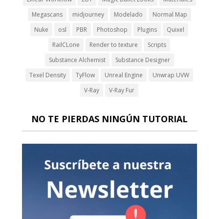
Megascans
midjourney
Modelado
Normal Map
Nuke
osl
PBR
Photoshop
Plugins
Quixel
RailCLone
Render to texture
Scripts
Substance Alchemist
Substance Designer
Texel Density
TyFlow
Unreal Engine
Unwrap UVW
V-Ray
V-Ray Fur
NO TE PIERDAS NINGÚN TUTORIAL