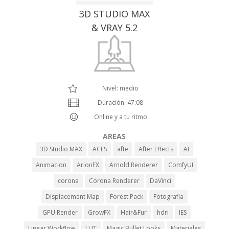
3D STUDIO MAX
& VRAY 5.2
Nivel: medio
Duración: 47:08
Online y a tu ritmo
AREAS
3D Studio MAX
ACES
afte
After Effects
AI
Animacion
ArionFX
Arnold Renderer
ComfyUI
corona
Corona Renderer
DaVinci
Displacement Map
Forest Pack
Fotografía
GPU Render
GrowFX
Hair&Fur
hdri
IES
Linear Workflow
LUT
Magic Bullet Looks
Materiales