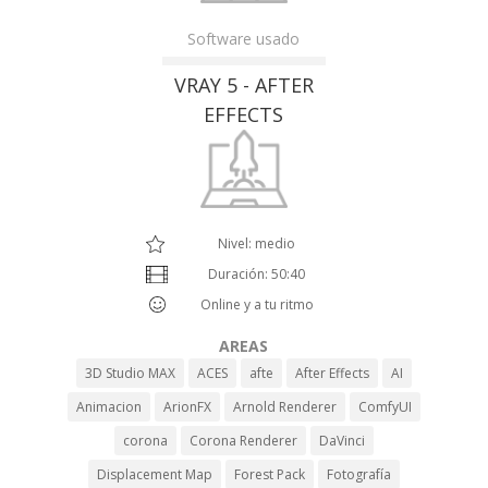
Software usado
VRAY 5 - AFTER
EFFECTS
Nivel: medio
Duración: 50:40
Online y a tu ritmo
AREAS
3D Studio MAX
ACES
afte
After Effects
AI
Animacion
ArionFX
Arnold Renderer
ComfyUI
corona
Corona Renderer
DaVinci
Displacement Map
Forest Pack
Fotografía