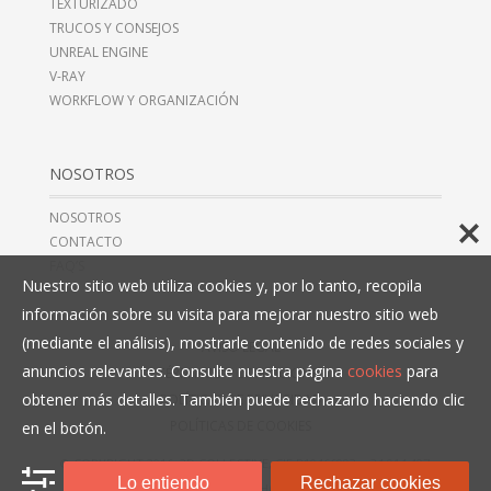
TEXTURIZADO
TRUCOS Y CONSEJOS
UNREAL ENGINE
V-RAY
WORKFLOW Y ORGANIZACIÓN
NOSOTROS
NOSOTROS
CONTACTO
FAQ’S
Nuestro sitio web utiliza cookies y, por lo tanto, recopila
información sobre su visita para mejorar nuestro sitio web
(mediante el análisis), mostrarle contenido de redes sociales y
AVISO LEGAL
anuncios relevantes. Consulte nuestra página
cookies
para
TÉRMINOS Y CONDICIONES
obtener más detalles. También puede rechazarlo haciendo clic
POLÍTICAS DE PRIVACIDAD
POLÍTICAS DE COOKIES
en el botón.
© COPYRIGHT 2016, 3D COLLECTIVE, CIF B10466993,
+34 914 497
Lo entiendo
Rechazar cookies
279
. TODOS LOS DERECHOS RESERVADOS.