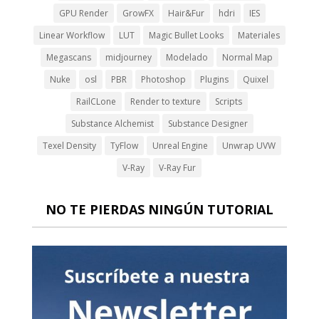
GPU Render
GrowFX
Hair&Fur
hdri
IES
Linear Workflow
LUT
Magic Bullet Looks
Materiales
Megascans
midjourney
Modelado
Normal Map
Nuke
osl
PBR
Photoshop
Plugins
Quixel
RailCLone
Render to texture
Scripts
Substance Alchemist
Substance Designer
Texel Density
TyFlow
Unreal Engine
Unwrap UVW
V-Ray
V-Ray Fur
NO TE PIERDAS NINGÚN TUTORIAL