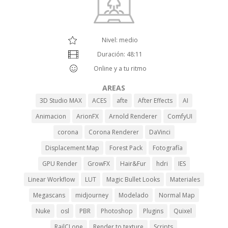
Nivel: medio
Duración: 48:11
Online y a tu ritmo
AREAS
3D Studio MAX
ACES
afte
After Effects
AI
Animacion
ArionFX
Arnold Renderer
ComfyUI
corona
Corona Renderer
DaVinci
Displacement Map
Forest Pack
Fotografía
GPU Render
GrowFX
Hair&Fur
hdri
IES
Linear Workflow
LUT
Magic Bullet Looks
Materiales
Megascans
midjourney
Modelado
Normal Map
Nuke
osl
PBR
Photoshop
Plugins
Quixel
RailCLone
Render to texture
Scripts