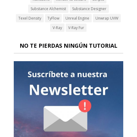
Substance Alchemist
Substance Designer
Texel Density
TyFlow
Unreal Engine
Unwrap UVW
V-Ray
V-Ray Fur
NO TE PIERDAS NINGÚN TUTORIAL