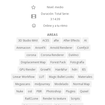
Nivel: medio
Duración: Total Serie:
3:14:39
Online y a tu ritmo
AREAS
3D Studio MAX
ACES
afte
After Effects
AI
Animacion
ArionFX
Arnold Renderer
ComfyUI
corona
Corona Renderer
DaVinci
Displacement Map
Forest Pack
Fotografía
GPU Render
GrowFX
Hair&Fur
hdri
IES
Linear Workflow
LUT
Magic Bullet Looks
Materiales
Megascans
midjourney
Modelado
Normal Map
Nuke
osl
PBR
Photoshop
Plugins
Quixel
RailCLone
Render to texture
Scripts