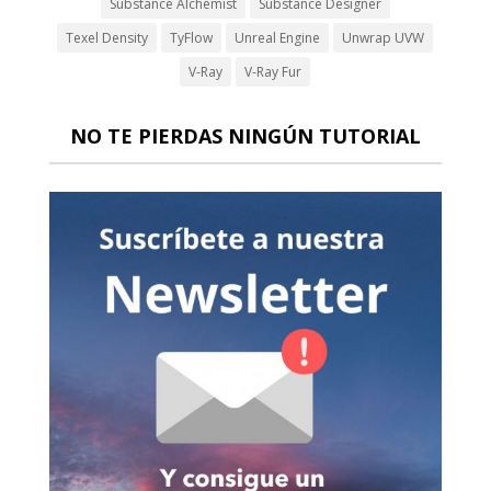
Substance Alchemist
Substance Designer
Texel Density
TyFlow
Unreal Engine
Unwrap UVW
V-Ray
V-Ray Fur
NO TE PIERDAS NINGÚN TUTORIAL