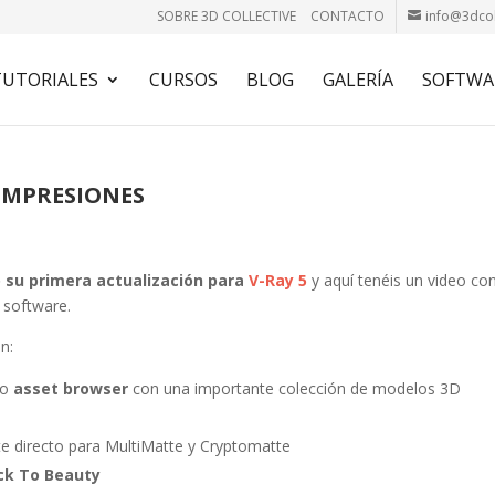
SOBRE 3D COLLECTIVE
CONTACTO
info@3dcol
TUTORIALES
CURSOS
BLOG
GALERÍA
SOFTWA
 IMPRESIONES
 su primera actualización para
V-Ray 5
y aquí tenéis un video co
 software.
n:
vo
asset browser
con una importante colección de modelos 3D
 directo para MultiMatte y Cryptomatte
k To Beauty