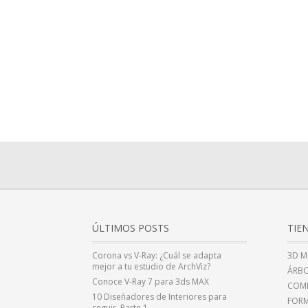
ÚLTIMOS POSTS
TIE
Corona vs V-Ray: ¿Cuál se adapta
3D M
mejor a tu estudio de ArchViz?
ÁRBO
Conoce V-Ray 7 para 3ds MAX
COMP
10 Diseñadores de Interiores para
FOR
seguir. Parte 1