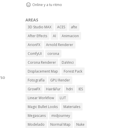
Online y a tu ritmo
AREAS
3D Studio MAX
ACES
afte
After Effects
AI
Animacion
ArionFX
Arnold Renderer
ComfyUI
corona
Corona Renderer
DaVinci
Displacement Map
Forest Pack
rso
Fotografía
GPU Render
GrowFX
Hair&Fur
hdri
IES
Linear Workflow
LUT
Magic Bullet Looks
Materiales
Megascans
midjourney
Modelado
Normal Map
Nuke