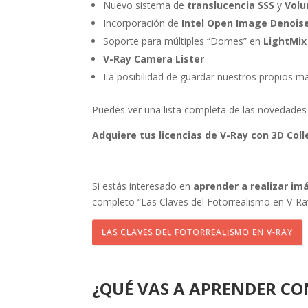
Nuevo sistema de
translucencia SSS
y
Volu
Incorporación de
Intel Open Image Denois
Soporte para múltiples “Domes” en
LightMix
V-Ray Camera Lister
La posibilidad de guardar nuestros propios mat
Puedes ver una lista completa de las novedades 
Adquiere tus licencias de V-Ray con 3D Coll
Si estás interesado en
aprender a realizar im
completo “Las Claves del Fotorrealismo en V-Ra
LAS CLAVES DEL FOTORREALISMO EN V-RAY
¿QUÉ VAS A APRENDER CO