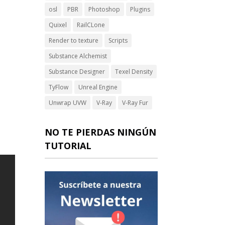
osl
PBR
Photoshop
Plugins
Quixel
RailCLone
Render to texture
Scripts
Substance Alchemist
Substance Designer
Texel Density
TyFlow
Unreal Engine
Unwrap UVW
V-Ray
V-Ray Fur
NO TE PIERDAS NINGÚN
TUTORIAL