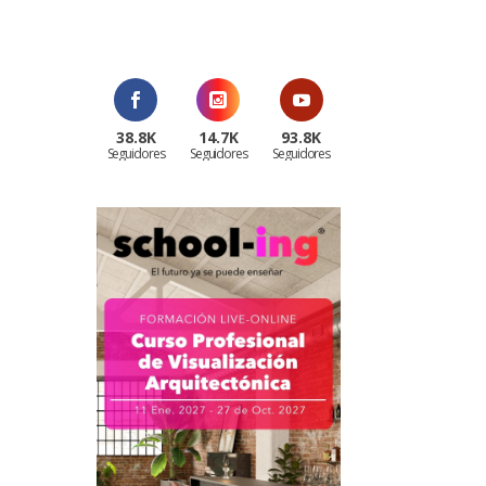
¡Al suscribirte recibirás un correo de
bienvenida con un código
promocional!
38.8K
14.7K
93.8K
Seguidores
Seguidores
Seguidores