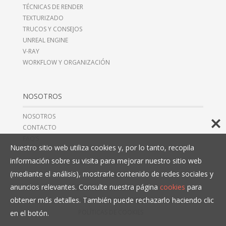
TÉCNICAS DE RENDER
TEXTURIZADO
TRUCOS Y CONSEJOS
UNREAL ENGINE
V-RAY
WORKFLOW Y ORGANIZACIÓN
NOSOTROS
NOSOTROS
CONTACTO
FAQ’S
Nuestro sitio web utiliza cookies y, por lo tanto, recopila
información sobre su visita para mejorar nuestro sitio web
(mediante el análisis), mostrarle contenido de redes sociales y
AVISO LEGAL
anuncios relevantes. Consulte nuestra página
cookies
para
TÉRMINOS Y CONDICIONES
obtener más detalles. También puede rechazarlo haciendo clic
POLÍTICAS DE PRIVACIDAD
POLÍTICAS DE COOKIES
en el botón.