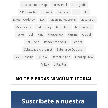
Displacement Map
Forest Pack
Fotografía
GPU Render
GrowFX
Hair&Fur
hdri
IES
Linear Workflow
LUT
Magic Bullet Looks
Materiales
Megascans
midjourney
Modelado
Normal Map
Nuke
osl
PBR
Photoshop
Plugins
Quixel
RailCLone
Render to texture
Scripts
Substance Alchemist
Substance Designer
Texel Density
TyFlow
Unreal Engine
Unwrap UVW
V-Ray
V-Ray Fur
NO TE PIERDAS NINGÚN TUTORIAL