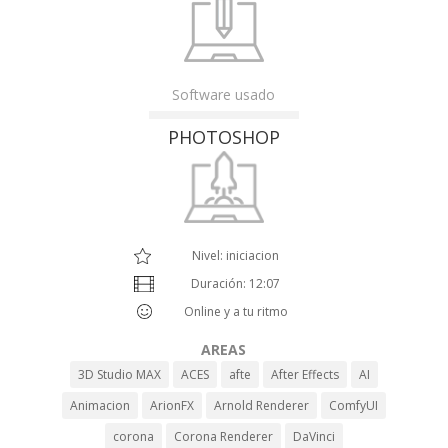
Software usado
PHOTOSHOP
Nivel: iniciacion
Duración: 12:07
Online y a tu ritmo
AREAS
3D Studio MAX
ACES
afte
After Effects
AI
Animacion
ArionFX
Arnold Renderer
ComfyUI
corona
Corona Renderer
DaVinci