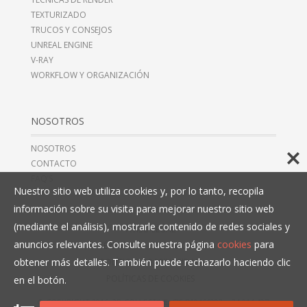
TEXTURIZADO
TRUCOS Y CONSEJOS
UNREAL ENGINE
V-RAY
WORKFLOW Y ORGANIZACIÓN
NOSOTROS
NOSOTROS
CONTACTO
FAQ’S
Nuestro sitio web utiliza cookies y, por lo tanto, recopila
información sobre su visita para mejorar nuestro sitio web
(mediante el análisis), mostrarle contenido de redes sociales y
AVISO LEGAL
anuncios relevantes. Consulte nuestra página
cookies
para
TÉRMINOS Y CONDICIONES
obtener más detalles. También puede rechazarlo haciendo clic
POLÍTICAS DE PRIVACIDAD
POLÍTICAS DE COOKIES
en el botón.
© COPYRIGHT 2016, 3D COLLECTIVE, CIF B10466993,
+34 914 497