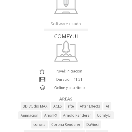
Software usado
COMFYUI
Nivel: iniciacion
Duración: 41:51
Online y a tu ritmo
AREAS
3D Studio MAX
ACES
afte
After Effects
AI
Animacion
ArionFX
Arnold Renderer
ComfyUI
corona
Corona Renderer
DaVinci