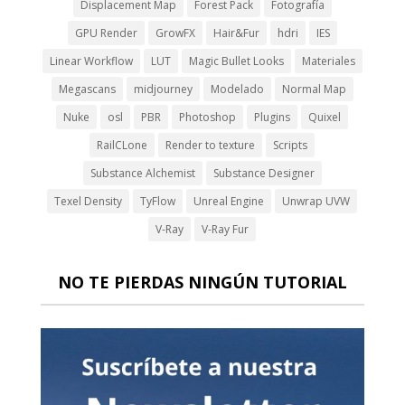
Displacement Map
Forest Pack
Fotografía
GPU Render
GrowFX
Hair&Fur
hdri
IES
Linear Workflow
LUT
Magic Bullet Looks
Materiales
Megascans
midjourney
Modelado
Normal Map
Nuke
osl
PBR
Photoshop
Plugins
Quixel
RailCLone
Render to texture
Scripts
Substance Alchemist
Substance Designer
Texel Density
TyFlow
Unreal Engine
Unwrap UVW
V-Ray
V-Ray Fur
NO TE PIERDAS NINGÚN TUTORIAL