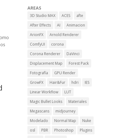
AREAS
3D Studio MAX
ACES
afte
After Effects
AI
Animacion
ArionFX
Arnold Renderer
 como
ComfyUI
corona
los
Corona Renderer
DaVinci
Displacement Map
Forest Pack
Fotografía
GPU Render
GrowFX
Hair&Fur
hdri
IES
d
Linear Workflow
LUT
Magic Bullet Looks
Materiales
Megascans
midjourney
Modelado
Normal Map
Nuke
osl
PBR
Photoshop
Plugins