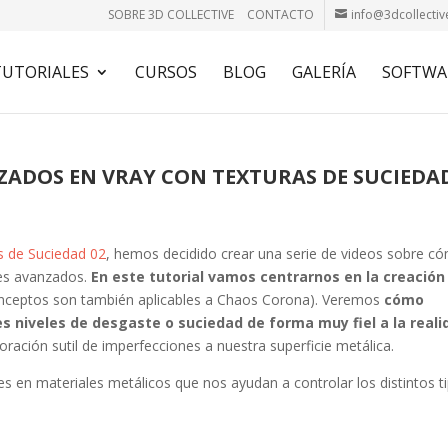
SOBRE 3D COLLECTIVE
CONTACTO
info@3dcollectiv
TUTORIALES
CURSOS
BLOG
GALERÍA
SOFTWA
ZADOS EN VRAY CON TEXTURAS DE SUCIEDA
s de Suciedad 02
, hemos decidido crear una serie de videos sobre c
les avanzados.
En este tutorial vamos centrarnos en la creación
nceptos son también aplicables a Chaos Corona). Veremos
cómo
s niveles de desgaste o suciedad de forma muy fiel a la reali
oración sutil de imperfecciones a nuestra superficie metálica.
 en materiales metálicos que nos ayudan a controlar los distintos t