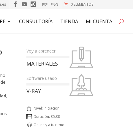
e.es
0 ELEMENTOS
ESP
ENG
RE
CONSULTORÍA
TIENDA
MI CUENTA
Voy a aprender
D
MATERIALES
ómo
Software usado
 de
V-RAY
dad,
Nivel: iniciacion
ipos
Duración: 35:38
Online y a tu ritmo