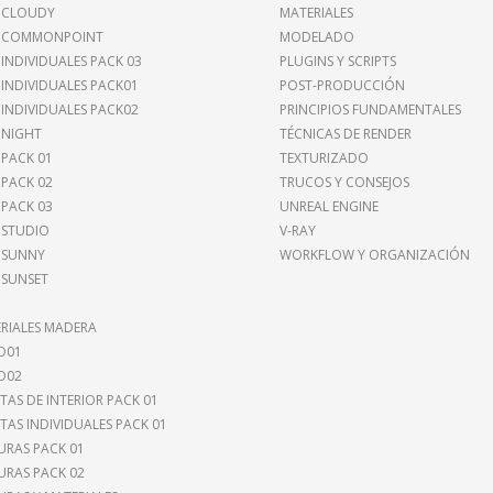
 CLOUDY
MATERIALES
I COMMONPOINT
MODELADO
 INDIVIDUALES PACK 03
PLUGINS Y SCRIPTS
 INDIVIDUALES PACK01
POST-PRODUCCIÓN
 INDIVIDUALES PACK02
PRINCIPIOS FUNDAMENTALES
 NIGHT
TÉCNICAS DE RENDER
 PACK 01
TEXTURIZADO
 PACK 02
TRUCOS Y CONSEJOS
 PACK 03
UNREAL ENGINE
 STUDIO
V-RAY
 SUNNY
WORKFLOW Y ORGANIZACIÓN
 SUNSET
RIALES MADERA
O01
O02
TAS DE INTERIOR PACK 01
TAS INDIVIDUALES PACK 01
URAS PACK 01
URAS PACK 02