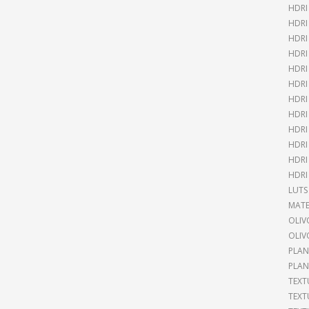
HDRI
HDR
HDRI
HDRI
HDRI
HDRI
HDRI
HDRI
HDRI
HDRI
HDRI
HDRI
LUTS
MATE
OLIV
OLIV
PLAN
PLAN
TEXT
TEXT