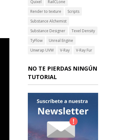
Quixel
RailCLone
Render to texture
Scripts
Substance Alchemist
Substance Designer
Texel Density
TyFlow
Unreal Engine
Unwrap UVW
V-Ray
V-Ray Fur
NO TE PIERDAS NINGÚN
TUTORIAL