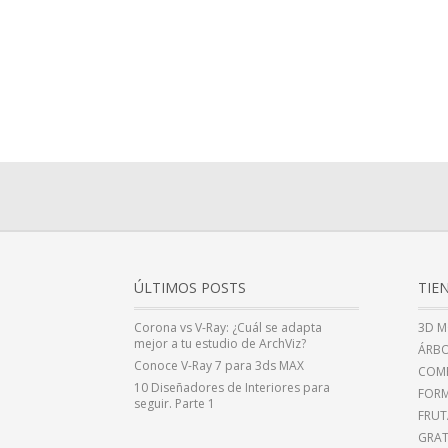
ÚLTIMOS POSTS
TIE
Corona vs V-Ray: ¿Cuál se adapta
3D M
mejor a tu estudio de ArchViz?
ÁRBO
Conoce V-Ray 7 para 3ds MAX
COMP
10 Diseñadores de Interiores para
FOR
seguir. Parte 1
FRUT
GRAT