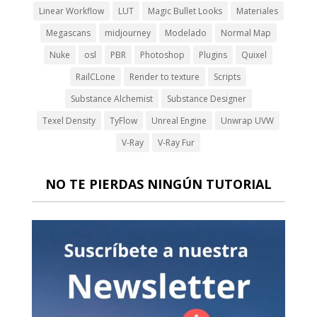
Linear Workflow
LUT
Magic Bullet Looks
Materiales
Megascans
midjourney
Modelado
Normal Map
Nuke
osl
PBR
Photoshop
Plugins
Quixel
RailCLone
Render to texture
Scripts
Substance Alchemist
Substance Designer
Texel Density
TyFlow
Unreal Engine
Unwrap UVW
V-Ray
V-Ray Fur
NO TE PIERDAS NINGÚN TUTORIAL