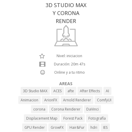
3D STUDIO MAX
Y CORONA
RENDER
Nivel: iniciacion
Duración: 20m 47s
Online y a tu ritmo
AREAS
3D Studio MAX
ACES
afte
After Effects
AI
Animacion
ArionFX
Arnold Renderer
ComfyUI
corona
Corona Renderer
DaVinci
Displacement Map
Forest Pack
Fotografía
GPU Render
GrowFX
Hair&Fur
hdri
IES