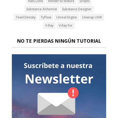
RailCLone
Render to texture
Scripts
Substance Alchemist
Substance Designer
Texel Density
TyFlow
Unreal Engine
Unwrap UVW
V-Ray
V-Ray Fur
NO TE PIERDAS NINGÚN TUTORIAL