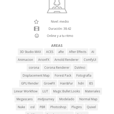
Nivel: medio
Duración: 38:42
Online y a tu ritmo
AREAS
3D Studio MAX
ACES
afte
After Effects
AI
Animacion
ArionFX
Arnold Renderer
ComfyUI
corona
Corona Renderer
DaVinci
Displacement Map
Forest Pack
Fotografía
GPU Render
GrowFX
Hair&Fur
hdri
IES
Linear Workflow
LUT
Magic Bullet Looks
Materiales
Megascans
midjourney
Modelado
Normal Map
Nuke
osl
PBR
Photoshop
Plugins
Quixel