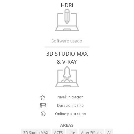
HDRI
Software usado
3D STUDIO MAX
& V-RAY
Nivel: iniciacion
Duración: 57:45
Online y a tu ritmo
AREAS
3D Studio MAX
ACES
afte
After Effects
AI