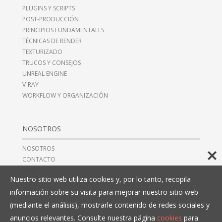
PLUGINS Y SCRIPTS
POST-PRODUCCIÓN
PRINCIPIOS FUNDAMENTALES
TÉCNICAS DE RENDER
TEXTURIZADO
TRUCOS Y CONSEJOS
UNREAL ENGINE
V-RAY
WORKFLOW Y ORGANIZACIÓN
NOSOTROS
NOSOTROS
CONTACTO
FAQ’S
Nuestro sitio web utiliza cookies y, por lo tanto, recopila
información sobre su visita para mejorar nuestro sitio web
(mediante el análisis), mostrarle contenido de redes sociales y
AVISO LEGAL
anuncios relevantes. Consulte nuestra página
cookies
para
TÉRMINOS Y CONDICIONES