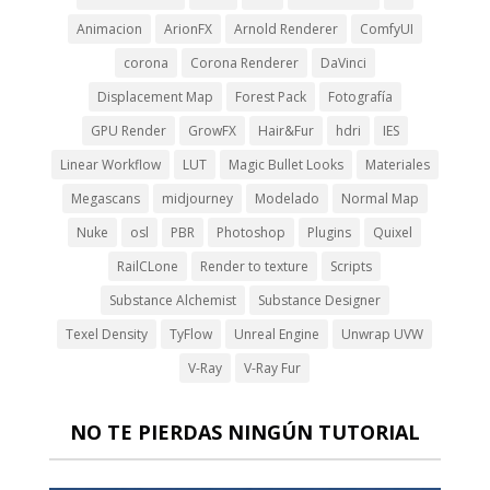
Animacion
ArionFX
Arnold Renderer
ComfyUI
corona
Corona Renderer
DaVinci
Displacement Map
Forest Pack
Fotografía
GPU Render
GrowFX
Hair&Fur
hdri
IES
Linear Workflow
LUT
Magic Bullet Looks
Materiales
Megascans
midjourney
Modelado
Normal Map
Nuke
osl
PBR
Photoshop
Plugins
Quixel
RailCLone
Render to texture
Scripts
Substance Alchemist
Substance Designer
Texel Density
TyFlow
Unreal Engine
Unwrap UVW
V-Ray
V-Ray Fur
NO TE PIERDAS NINGÚN TUTORIAL