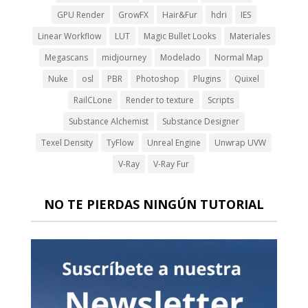
GPU Render
GrowFX
Hair&Fur
hdri
IES
Linear Workflow
LUT
Magic Bullet Looks
Materiales
Megascans
midjourney
Modelado
Normal Map
Nuke
osl
PBR
Photoshop
Plugins
Quixel
RailCLone
Render to texture
Scripts
Substance Alchemist
Substance Designer
Texel Density
TyFlow
Unreal Engine
Unwrap UVW
V-Ray
V-Ray Fur
NO TE PIERDAS NINGÚN TUTORIAL