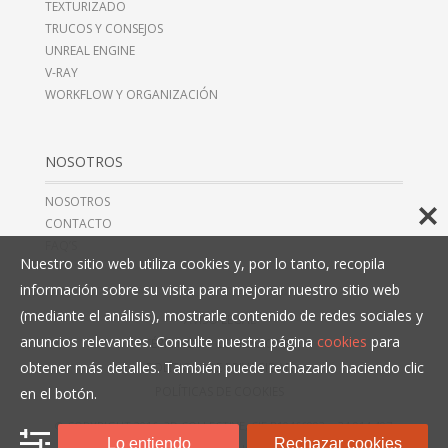
TEXTURIZADO
TRUCOS Y CONSEJOS
UNREAL ENGINE
V-RAY
WORKFLOW Y ORGANIZACIÓN
NOSOTROS
NOSOTROS
CONTACTO
FAQ’S
Nuestro sitio web utiliza cookies y, por lo tanto, recopila
información sobre su visita para mejorar nuestro sitio web
(mediante el análisis), mostrarle contenido de redes sociales y
AVISO LEGAL
anuncios relevantes. Consulte nuestra página
cookies
para
TÉRMINOS Y CONDICIONES
obtener más detalles. También puede rechazarlo haciendo clic
POLÍTICAS DE PRIVACIDAD
POLÍTICAS DE COOKIES
en el botón.
© COPYRIGHT 2016, 3D COLLECTIVE, CIF B10466993,
+34 914 497
Lo entiendo
Rechazar cookies