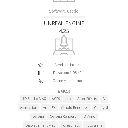
Software usado
UNREAL ENGINE
4.25
Nivel: iniciacion
Duración: 1:06:42
Online y a tu ritmo
AREAS
3D Studio MAX
ACES
afte
After Effects
AI
Animacion
ArionFX
Arnold Renderer
ComfyUI
corona
Corona Renderer
DaVinci
Displacement Map
Forest Pack
Fotografía