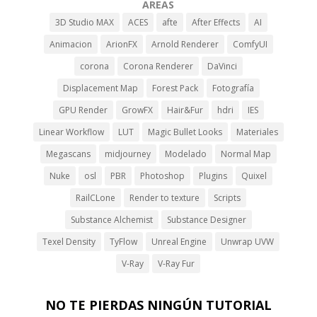
AREAS
3D Studio MAX
ACES
afte
After Effects
AI
Animacion
ArionFX
Arnold Renderer
ComfyUI
corona
Corona Renderer
DaVinci
Displacement Map
Forest Pack
Fotografía
GPU Render
GrowFX
Hair&Fur
hdri
IES
Linear Workflow
LUT
Magic Bullet Looks
Materiales
Megascans
midjourney
Modelado
Normal Map
Nuke
osl
PBR
Photoshop
Plugins
Quixel
RailCLone
Render to texture
Scripts
Substance Alchemist
Substance Designer
Texel Density
TyFlow
Unreal Engine
Unwrap UVW
V-Ray
V-Ray Fur
NO TE PIERDAS NINGÚN TUTORIAL