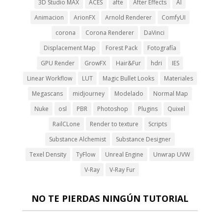
3D Studio MAX
ACES
afte
After Effects
AI
Animacion
ArionFX
Arnold Renderer
ComfyUI
corona
Corona Renderer
DaVinci
Displacement Map
Forest Pack
Fotografía
GPU Render
GrowFX
Hair&Fur
hdri
IES
Linear Workflow
LUT
Magic Bullet Looks
Materiales
Megascans
midjourney
Modelado
Normal Map
Nuke
osl
PBR
Photoshop
Plugins
Quixel
RailCLone
Render to texture
Scripts
Substance Alchemist
Substance Designer
Texel Density
TyFlow
Unreal Engine
Unwrap UVW
V-Ray
V-Ray Fur
NO TE PIERDAS NINGÚN TUTORIAL