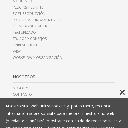
MODELADO
PLUGINS Y SCRIPTS
POST-PRODUCCIÓN
PRINCIPIOS FUNDAMENTALES
TÉCNICAS DE RENDER
TEXTURIZADO
TRUCOS Y CONSEJOS
UNREAL ENGINE
V-RAY
WORKFLOW Y ORGANIZACIÓN
NOSOTROS
NOSOTROS
CONTACTO
FAQ’S
Nuestro sitio web utiliza cookies y, por lo tanto, recopila
información sobre su visita para mejorar nuestro sitio web
(mediante el análisis), mostrarle contenido de redes sociales y
AVISO LEGAL