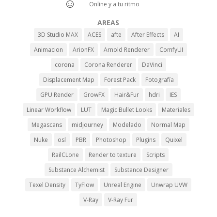
Online y a tu ritmo
AREAS
3D Studio MAX
ACES
afte
After Effects
AI
Animacion
ArionFX
Arnold Renderer
ComfyUI
corona
Corona Renderer
DaVinci
Displacement Map
Forest Pack
Fotografía
GPU Render
GrowFX
Hair&Fur
hdri
IES
Linear Workflow
LUT
Magic Bullet Looks
Materiales
Megascans
midjourney
Modelado
Normal Map
Nuke
osl
PBR
Photoshop
Plugins
Quixel
RailCLone
Render to texture
Scripts
Substance Alchemist
Substance Designer
Texel Density
TyFlow
Unreal Engine
Unwrap UVW
V-Ray
V-Ray Fur