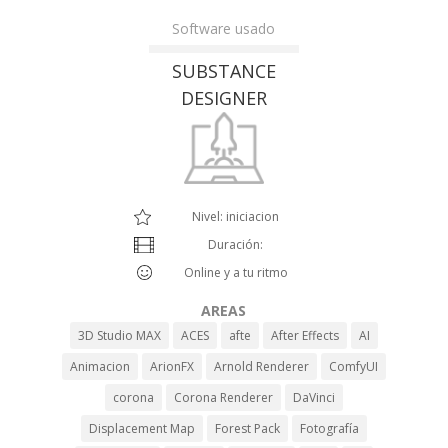
Software usado
SUBSTANCE
DESIGNER
Nivel: iniciacion
Duración:
Online y a tu ritmo
AREAS
3D Studio MAX
ACES
afte
After Effects
AI
Animacion
ArionFX
Arnold Renderer
ComfyUI
corona
Corona Renderer
DaVinci
Displacement Map
Forest Pack
Fotografía