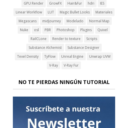
GPU Render
GrowFX
Hair&Fur
hdri
IES
Linear Workflow
LUT
Magic Bullet Looks
Materiales
Megascans
midjourney
Modelado
Normal Map
Nuke
osl
PBR
Photoshop
Plugins
Quixel
RailCLone
Render to texture
Scripts
Substance Alchemist
Substance Designer
Texel Density
TyFlow
Unreal Engine
Unwrap UVW
V-Ray
V-Ray Fur
NO TE PIERDAS NINGÚN TUTORIAL