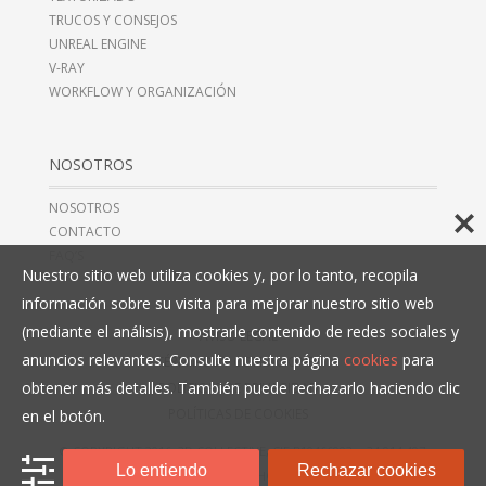
TRUCOS Y CONSEJOS
UNREAL ENGINE
V-RAY
WORKFLOW Y ORGANIZACIÓN
NOSOTROS
NOSOTROS
CONTACTO
FAQ’S
Nuestro sitio web utiliza cookies y, por lo tanto, recopila
información sobre su visita para mejorar nuestro sitio web
(mediante el análisis), mostrarle contenido de redes sociales y
AVISO LEGAL
anuncios relevantes. Consulte nuestra página
cookies
para
TÉRMINOS Y CONDICIONES
obtener más detalles. También puede rechazarlo haciendo clic
POLÍTICAS DE PRIVACIDAD
POLÍTICAS DE COOKIES
en el botón.
© COPYRIGHT 2016, 3D COLLECTIVE, CIF B10466993,
+34 914 497
Lo entiendo
Rechazar cookies
279
. TODOS LOS DERECHOS RESERVADOS.