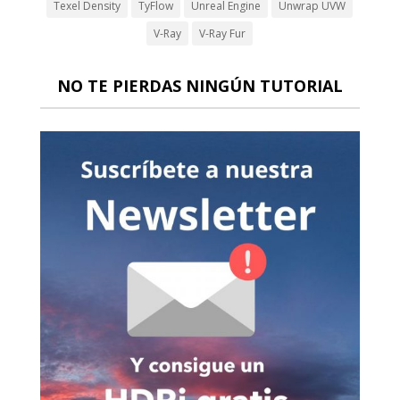
Texel Density
TyFlow
Unreal Engine
Unwrap UVW
V-Ray
V-Ray Fur
NO TE PIERDAS NINGÚN TUTORIAL