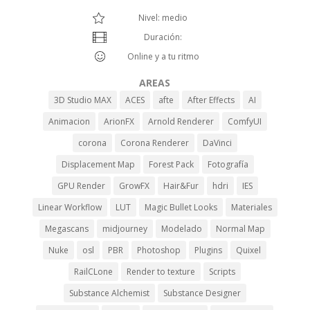
Nivel: medio
Duración:
Online y a tu ritmo
AREAS
3D Studio MAX
ACES
afte
After Effects
AI
Animacion
ArionFX
Arnold Renderer
ComfyUI
corona
Corona Renderer
DaVinci
Displacement Map
Forest Pack
Fotografía
GPU Render
GrowFX
Hair&Fur
hdri
IES
Linear Workflow
LUT
Magic Bullet Looks
Materiales
Megascans
midjourney
Modelado
Normal Map
Nuke
osl
PBR
Photoshop
Plugins
Quixel
RailCLone
Render to texture
Scripts
Substance Alchemist
Substance Designer