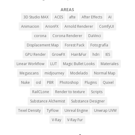
AREAS
3D Studio MAX
ACES
afte
After Effects
AI
Animacion
ArionFX
Arnold Renderer
ComfyUI
corona
Corona Renderer
DaVinci
Displacement Map
Forest Pack
Fotografía
GPU Render
GrowFX
Hair&Fur
hdri
IES
Linear Workflow
LUT
Magic Bullet Looks
Materiales
Megascans
midjourney
Modelado
Normal Map
Nuke
osl
PBR
Photoshop
Plugins
Quixel
RailCLone
Render to texture
Scripts
Substance Alchemist
Substance Designer
Texel Density
TyFlow
Unreal Engine
Unwrap UVW
V-Ray
V-Ray Fur