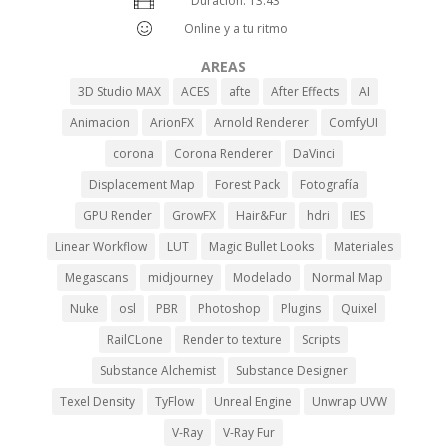
Duración: 13:43
Online y a tu ritmo
AREAS
3D Studio MAX
ACES
afte
After Effects
AI
Animacion
ArionFX
Arnold Renderer
ComfyUI
corona
Corona Renderer
DaVinci
Displacement Map
Forest Pack
Fotografía
GPU Render
GrowFX
Hair&Fur
hdri
IES
Linear Workflow
LUT
Magic Bullet Looks
Materiales
Megascans
midjourney
Modelado
Normal Map
Nuke
osl
PBR
Photoshop
Plugins
Quixel
RailCLone
Render to texture
Scripts
Substance Alchemist
Substance Designer
Texel Density
TyFlow
Unreal Engine
Unwrap UVW
V-Ray
V-Ray Fur