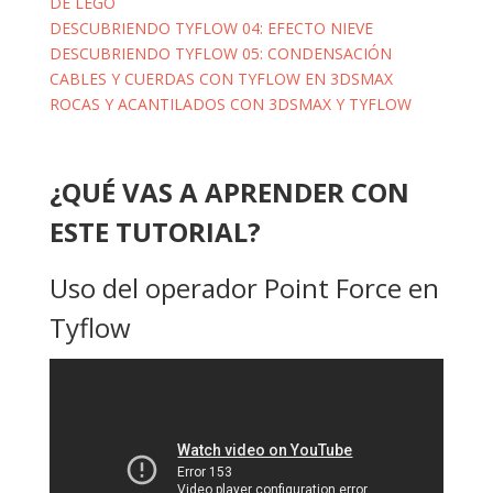
DE LEGO
DESCUBRIENDO TYFLOW 04: EFECTO NIEVE
DESCUBRIENDO TYFLOW 05: CONDENSACIÓN
CABLES Y CUERDAS CON TYFLOW EN 3DSMAX
ROCAS Y ACANTILADOS CON 3DSMAX Y TYFLOW
¿QUÉ VAS A APRENDER CON
ESTE TUTORIAL?
Uso del operador Point Force en
Tyflow