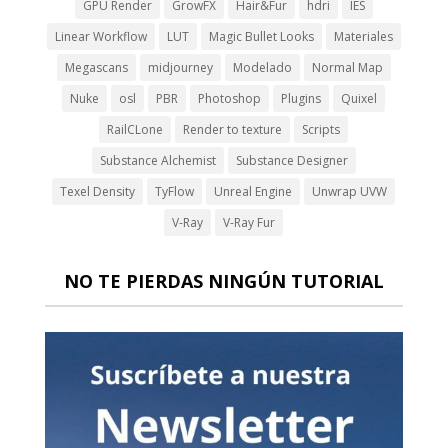
GPU Render
GrowFX
Hair&Fur
hdri
IES
Linear Workflow
LUT
Magic Bullet Looks
Materiales
Megascans
midjourney
Modelado
Normal Map
Nuke
osl
PBR
Photoshop
Plugins
Quixel
RailCLone
Render to texture
Scripts
Substance Alchemist
Substance Designer
Texel Density
TyFlow
Unreal Engine
Unwrap UVW
V-Ray
V-Ray Fur
NO TE PIERDAS NINGÚN TUTORIAL