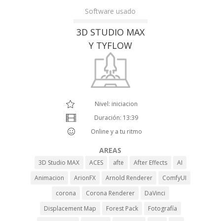
Software usado
3D STUDIO MAX
Y TYFLOW
Nivel: iniciacion
Duración: 13:39
Online y a tu ritmo
AREAS
3D Studio MAX
ACES
afte
After Effects
AI
Animacion
ArionFX
Arnold Renderer
ComfyUI
corona
Corona Renderer
DaVinci
Displacement Map
Forest Pack
Fotografía