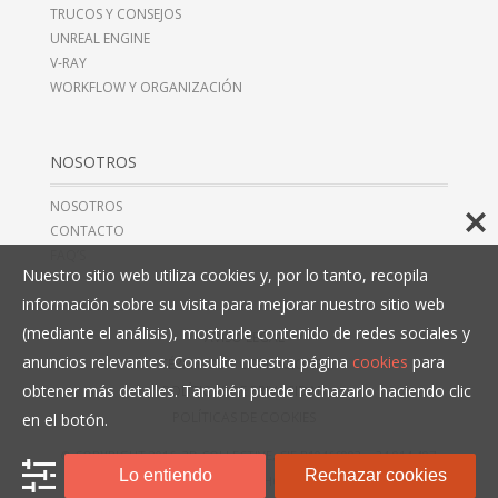
TRUCOS Y CONSEJOS
UNREAL ENGINE
V-RAY
WORKFLOW Y ORGANIZACIÓN
NOSOTROS
NOSOTROS
CONTACTO
FAQ’S
Nuestro sitio web utiliza cookies y, por lo tanto, recopila
información sobre su visita para mejorar nuestro sitio web
(mediante el análisis), mostrarle contenido de redes sociales y
AVISO LEGAL
anuncios relevantes. Consulte nuestra página
cookies
para
TÉRMINOS Y CONDICIONES
obtener más detalles. También puede rechazarlo haciendo clic
POLÍTICAS DE PRIVACIDAD
POLÍTICAS DE COOKIES
en el botón.
© COPYRIGHT 2016, 3D COLLECTIVE, CIF B10466993,
+34 914 497
Lo entiendo
Rechazar cookies
279
. TODOS LOS DERECHOS RESERVADOS.